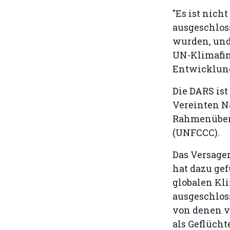
"Es ist nic
ausgeschlos
wurden, und
UN-Klimafin
Entwicklungs
Die DARS ist
Vereinten N
Rahmenüber
(UNFCCC).
Das Versage
hat dazu gef
globalen Kl
ausgeschloss
von denen v
als Geflücht