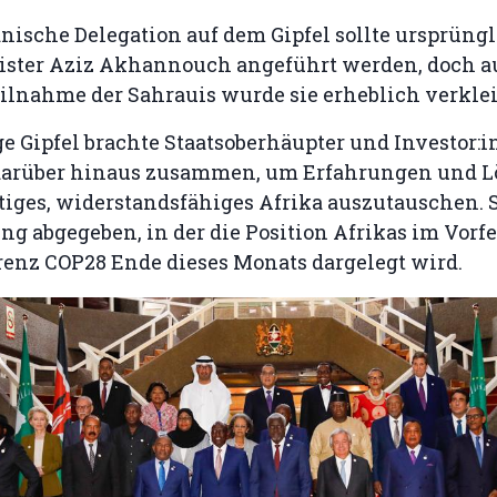
nische Delegation auf dem Gipfel sollte ursprüng
ster Aziz Akhannouch angeführt werden, doch au
eilnahme der Sahrauis wurde sie erheblich verkle
ge Gipfel brachte Staatsoberhäupter und Investor:
darüber hinaus zusammen, um Erfahrungen und L
tiges, widerstandsfähiges Afrika auszutauschen. 
ng abgegeben, in der die Position Afrikas im Vorfe
enz COP28 Ende dieses Monats dargelegt wird.