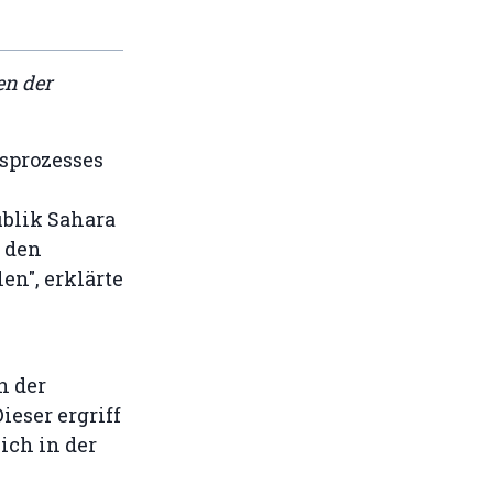
en der
sprozesses
ublik Sahara
 den
n", erklärte
n der
eser ergriff
ich in der