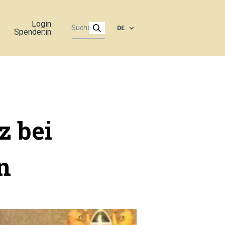
Login
DE
Spender:in
z bei
n