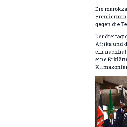
Die marokka
Premiermini
gegen die T
Der dreitägi
Afrika und 
ein nachhal
eine Erkläru
Klimakonfer