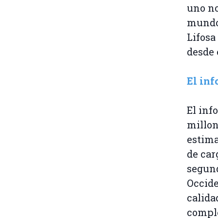
uno no
mundo.
Lifosa
desde 
El inf
El inf
millon
estima
de car
segund
Occide
calida
comple