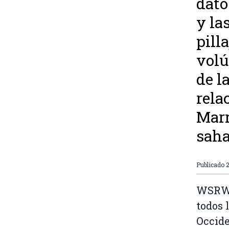
dato
y la
pill
volú
de l
rela
Marr
saha
Publicado
2
WSRW 
todos 
Occide