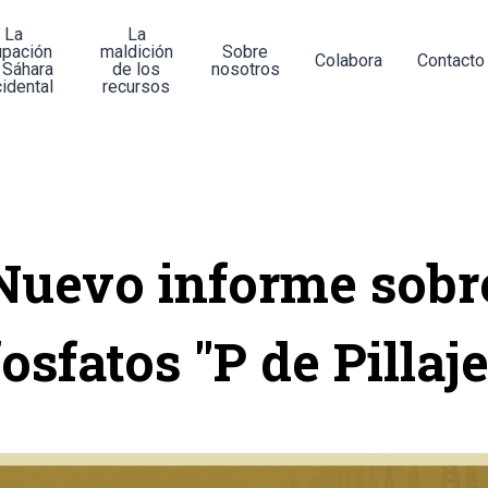
La
La
upación
maldición
Sobre
Colabora
Contacto
 Sáhara
de los
nosotros
idental
recursos
Nuevo informe sobr
fosfatos "P de Pillaje