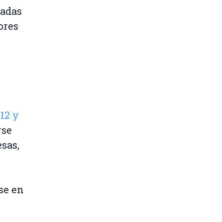
radas
ores
e
12 y
rse
sas,
se en