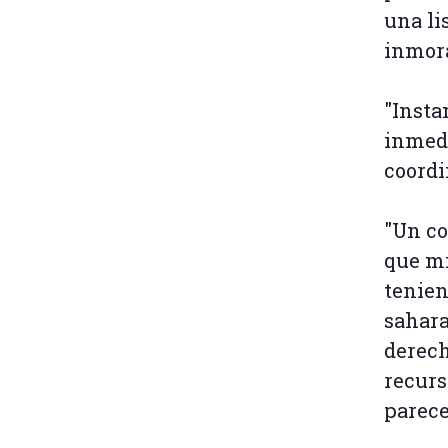
una li
inmora
"Insta
inmedi
coordi
"Un co
que mi
tenien
sahara
derech
recurs
parece