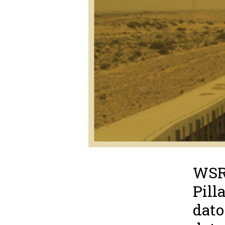
WSRW
Pill
dato