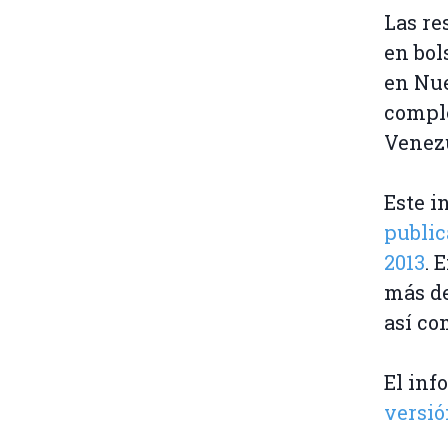
Las re
en bol
en Nue
comple
Venez
Este i
public
2013
. 
más de
así co
El inf
versió