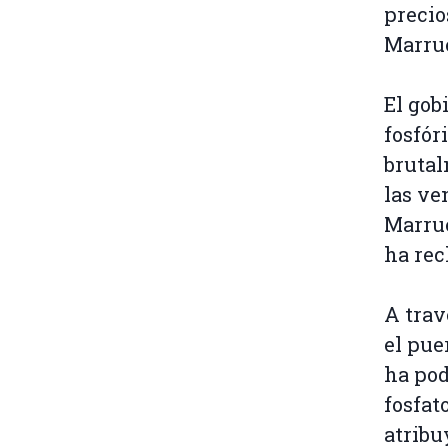
precio
Marrue
El gob
fosfór
brutal
las ve
Marrue
ha rec
A trav
el pue
ha pod
fosfat
atribu