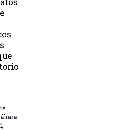
fatos
te
cos
s
que
torio
.
ne
Sáhara
d,