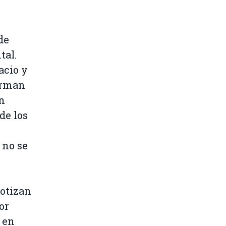
de
tal.
acio y
irman
n
de los
 no se
cotizan
or
 en