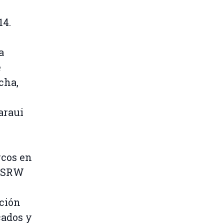
14.
a
e
cha,
araui
rcos en
 WSRW
ación
cados y