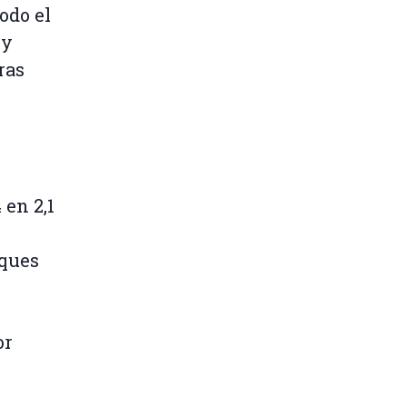
odo el
 y
ras
 en 2,1
uques
or