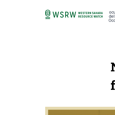
oc
del
Occ