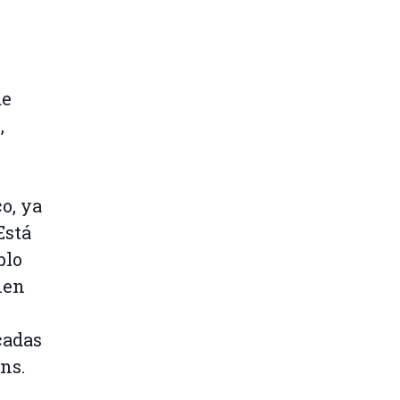
de
,
o, ya
Está
blo
nen
cadas
ns.