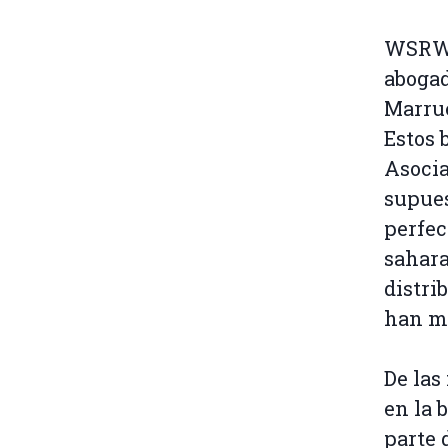
WSRW t
abogad
Marrue
Estos 
Asocia
supues
perfec
sahara
distri
han mo
De las
en la 
parte 