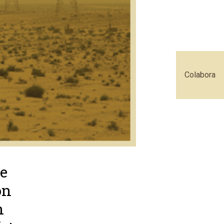
Colabora
e
on
n