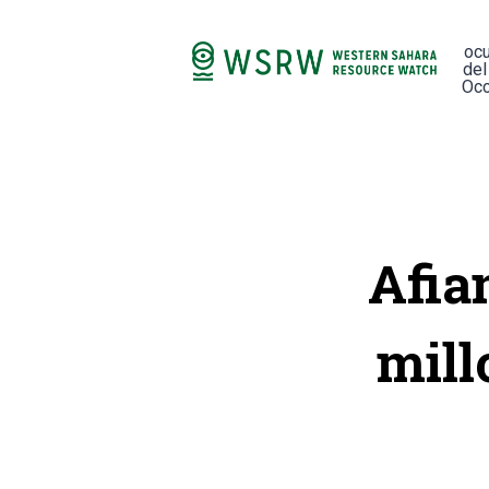
oc
del
Occ
Afia
mill