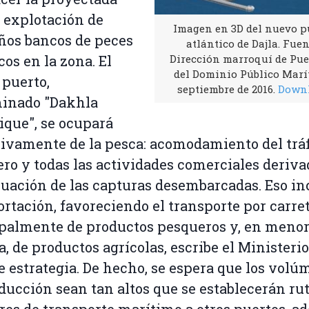
 explotación de
Imagen en 3D del nuevo p
ños bancos de peces
atlántico de Dajla. Fuen
cos en la zona. El
Dirección marroquí de Pue
del Dominio Público Marí
puerto,
septiembre de 2016.
Down
inado "Dakhla
ique", se ocupará
ivamente de la pesca: acomodamiento del tráf
ro y todas las actividades comerciales deriva
luación de las capturas desembarcadas. Eso in
ortación, favoreciendo el transporte por carret
palmente de productos pesqueros y, en meno
, de productos agrícolas, escribe el Ministerio
e estrategia. De hecho, se espera que los vol
ducción sean tan altos que se establecerán ru
res de transporte marítimo a otros puertos, a