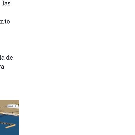
 las
ento
da de
ra