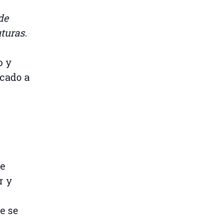
de
uturas.
o y
cado a
de
r y
e se