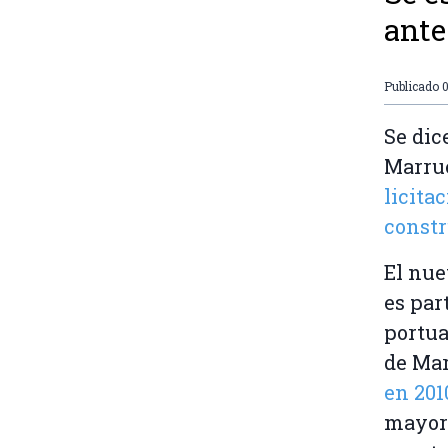
ante
Publicado
0
Se dic
Marrue
licita
const
El nue
es par
portua
de Ma
en 201
mayor 