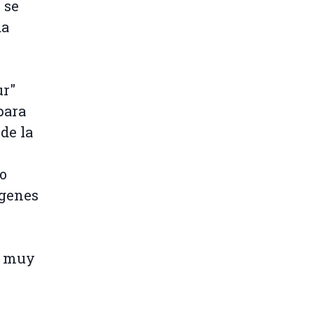
 se
da
ur"
para
de la
no
ágenes
a muy