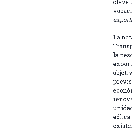
clave 
vocaci
exporta
La not
Transp
la pes
export
objeti
previs
económ
renova
unidad
eólica
existe