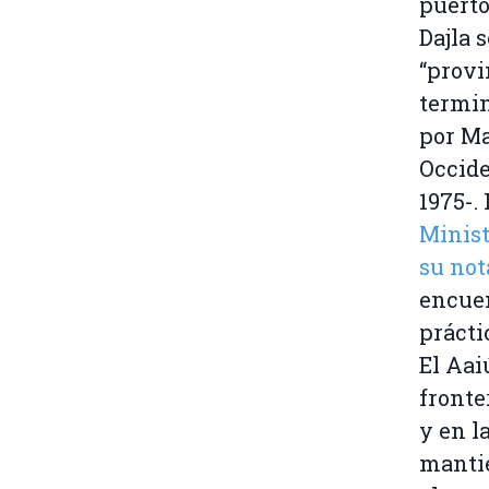
puerto
Dajla s
“provi
termi
por Ma
Occide
1975-.
Minist
su not
encuen
prácti
El Aai
fronte
y en l
mantie