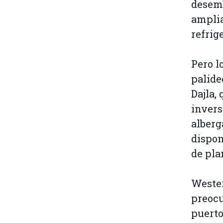
desemb
amplia
refrig
Pero l
palide
Dajla,
invers
alberg
dispon
de pla
Weste
preocu
puerto