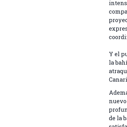
intens
compa
proyec
expres
coordi
Y el p
la bah
atraqu
Canari
Además
nuevo 
profun
de la 
satisf