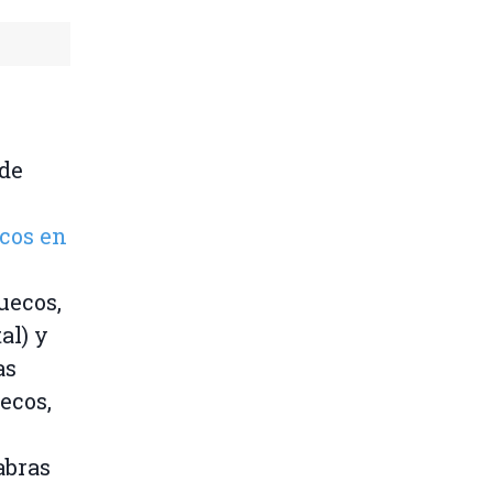
sde
cos en
uecos,
al) y
as
ecos,
abras