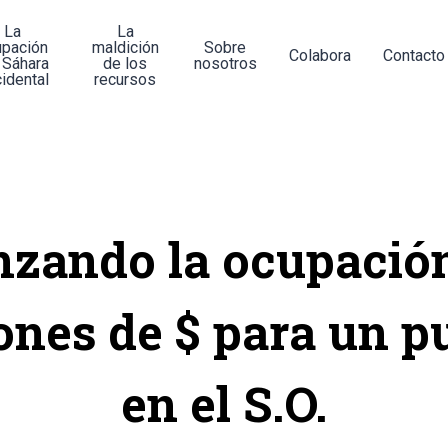
La
La
upación
maldición
Sobre
Colabora
Contacto
 Sáhara
de los
nosotros
idental
recursos
nzando la ocupación
ones de $ para un p
en el S.O.