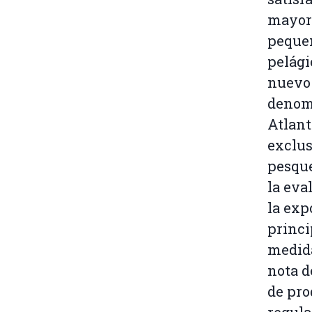
mayor
peque
pelági
nuevo 
denom
Atlant
exclus
pesque
la eva
la exp
princi
medida
nota d
de pro
regula