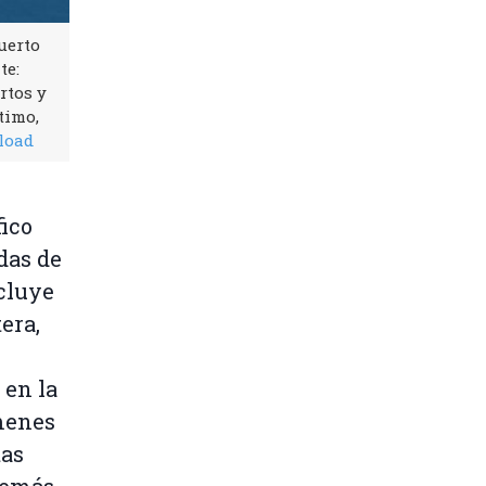
uerto
te:
rtos y
timo,
load
ico
das de
cluye
era,
r
 en la
úmenes
tas
demás