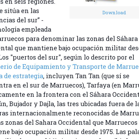
s en seis regiones.
e sitúa en las
Download
ncias del sur” -
nología empleada
rruecos para denominar las zonas del Sáhara
ntal que mantiene bajo ocupación militar de
 Los "puertos del sur", según lo descrito por el
erio de Equipamiento y Transporte de Marrue
a de estrategia
, incluyen Tan Tan (que sí se
tra en el sur de Marruecos), Tarfaya (en Marr
camente en la frontera con el Sáhara Occident
ún, Bujador y Dajla, las tres ubicadas fuera de l
ras internacionalmente reconocidas de Marru
as zonas del Sahara Occidental que Marruecos
ne bajo ocupación militar desde 1975. Las pal