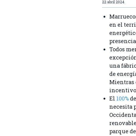
22 abril 2024
Marruecos
en el ter
energético
presencia 
Todos men
excepción
una fábri
de energí
Mientras e
incentivo
El
100%
de
necesita 
Occidenta
renovable
parque de