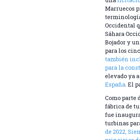
Marruecos pr
terminología
Occidental q
Sáhara Occi
Bojador y un
para los cin
también inc
para la cons
elevado ya a
España
. El 
Como parte d
fábrica de t
fue inaugura
turbinas par
de 2022, Sie
principios d