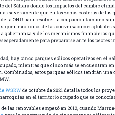
rto del Sáhara donde los impactos del cambio climá
más severamente que en las zonas costeras de las 
o de la ONU para resolver la ocupación también sign
 siguen excluidos de las conversaciones globales s
 la gobernanza y de los mecanismos financieros qu
desesperadamente para prepararse ante los peores i
idad, hay cinco parques eólicos operativos en el S
cupado, mientras que cinco más se encuentran en 
n. Combinados, estos parques eólicos tendrán una 
 MW.
 de WSRW
de octubre de 2021 detalla todos los proy
arroquíes en el territorio ocupado que se conocía
o de las renovables empezó en 2012, cuando Marrue
ión
para la construcción de cinco parques eólicos: t