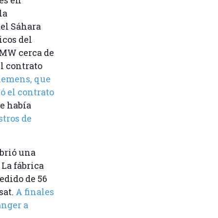
la
del Sáhara
icos del
 MW cerca de
l contrato
Siemens, que
ó el contrato
se había
tros de
abrió una
 La fábrica
edido de 56
sat.
A finales
ánger a