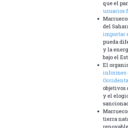
que el pa
usuarios f
Marruecos 
del Sahara
importar e
pueda dif
y la energ
bajo el Es
El organi
informes 
Occidenta
objetivos
y el elog
sancionad
Marruecos
tierra nat
renovable