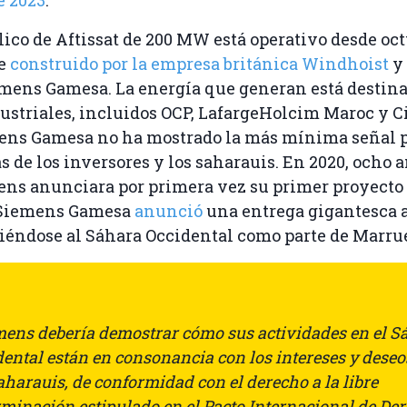
lico de Aftissat de 200 MW está operativo desde oct
ue
construido por la empresa británica Windhoist
y
mens Gamesa. La energía que generan está destina
ustriales, incluidos OCP, LafargeHolcim Maroc y 
ens Gamesa no ha mostrado la más mínima señal p
cas de los inversores y los saharauis. En 2020, ocho
ns anunciara por primera vez su primer proyecto 
 Siemens Gamesa
anunció
una entrega gigantesca 
iriéndose al Sáhara Occidental como parte de Marru
mens debería demostrar cómo sus actividades en el S
ental están en consonancia con los intereses y deseo
aharauis, de conformidad con el derecho a la libre
rminación estipulado en el Pacto Internacional de De