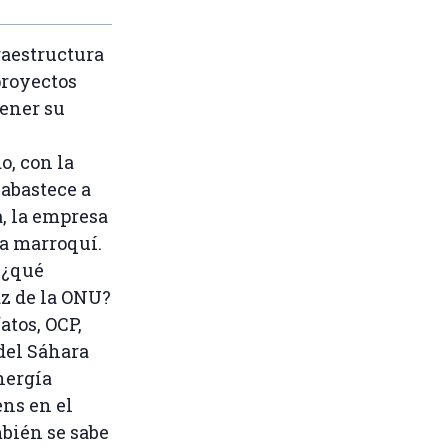
raestructura
proyectos
tener su
o, con la
abastece a
a, la empresa
ía marroquí.
, ¿qué
az de la ONU?
atos, OCP,
 del Sáhara
nergía
ens en el
bién se sabe