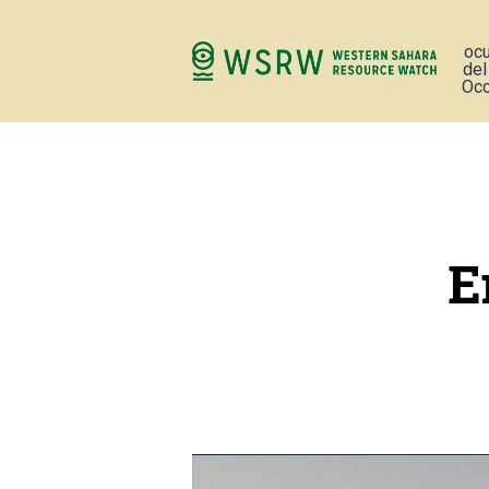
oc
del
Occ
E