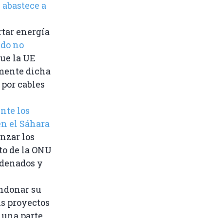
,
abastece a
rtar energía
do no
que la UE
amente dicha
 por cables
nte los
en el Sáhara
nzar los
to de la ONU
ndenados y
andonar su
us proyectos
 una parte