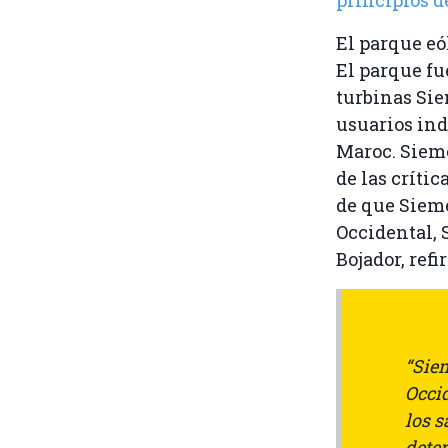
El parque eó
El parque f
turbinas Sie
usuarios ind
Maroc. Siem
de las críti
de que Sieme
Occidental,
Bojador, ref
“Sie
Occid
los s
dete