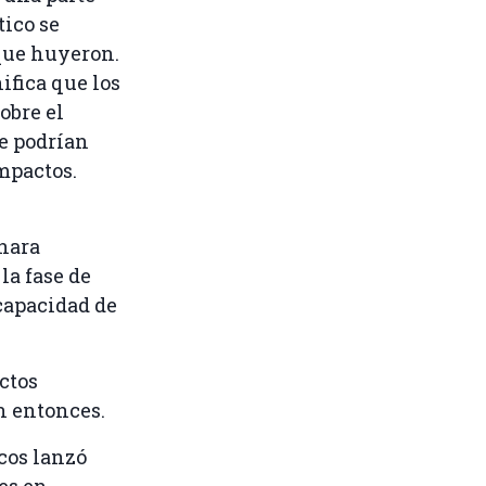
tico se
que huyeron.
ifica que los
obre el
e podrían
mpactos.
áhara
la fase de
capacidad de
ectos
n entonces.
cos lanzó
res en