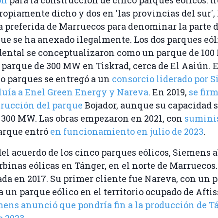
opiamente dicho y dos en 'las provincias del sur', 
 preferida de Marruecos para denominar la parte 
ue se ha anexado ilegalmente. Los dos parques eól
dental se conceptualizaron como un parque de 100
 parque de 300 MW en Tiskrad, cerca de El Aaiún. E
co parques se entregó a un
consorcio liderado por 
luía a Enel Green Energy y Nareva
. En 2019,
se firm
trucción del parque
Bojador, aunque su capacidad 
 300 MW. Las obras empezaron en 2021, con
suminis
parque entró
en funcionamiento en julio de 2023
.
el acuerdo de los cinco parques eólicos, Siemens 
urbinas eólicas en Tánger, en el norte de Marruecos.
da en 2017. Su primer cliente fue Nareva, con un p
a un parque eólico en el territorio ocupado de Aftis
mens anunció que pondría fin a la producción de T
e 2023
.