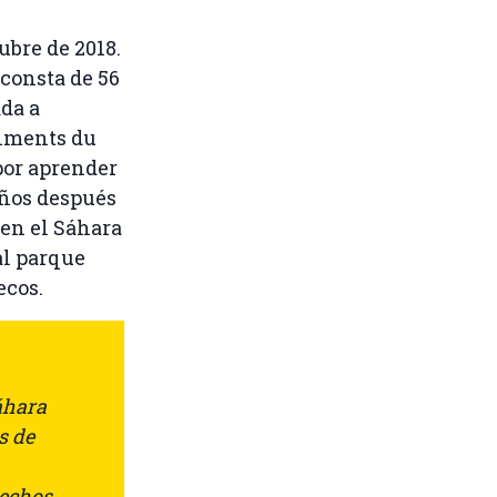
ubre de 2018.
 consta de 56
da a
Ciments du
or aprender
 años después
en el Sáhara
al parque
ecos.
áhara
s de
rechos