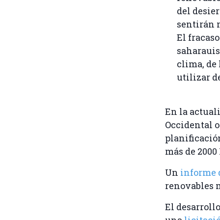
del desie
sentirán 
El fracas
saharauis
clima, de
utilizar 
En la actual
Occidental o
planificació
más de 2000
Un
informe
renovables m
El desarroll
una
licitac