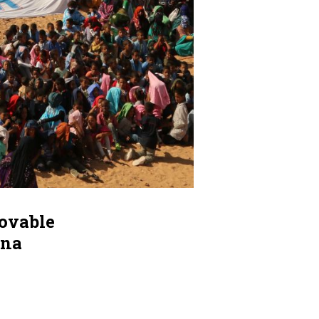
novable
una