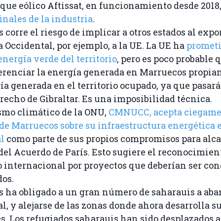
rque eólico Aftissat, en funcionamiento desde 2018
inales de la industria
.
corre el riesgo de implicar a otros estados al expo
 Occidental, por ejemplo, a la UE. La UE ha
prometi
nergía verde del territorio
, pero es poco probable 
erenciar la energía generada en Marruecos propi
ía generada en el territorio ocupado, ya que pasará
trecho de Gibraltar. Es una imposibilidad técnica.
smo climático de la ONU,
CMNUCC, acepta ciegame
de Marruecos sobre su infraestructura energética 
l
como parte de sus propios compromisos para alca
 del Acuerdo de París. Esto sugiere el reconocimien
io internacional por proyectos que deberían ser co
os.
 ha obligado a un gran número de saharauis a ab
al, y alejarse de las zonas donde ahora desarrolla s
s. Los refugiados saharauis han sido desplazados a