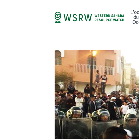
L'o
du
Oc