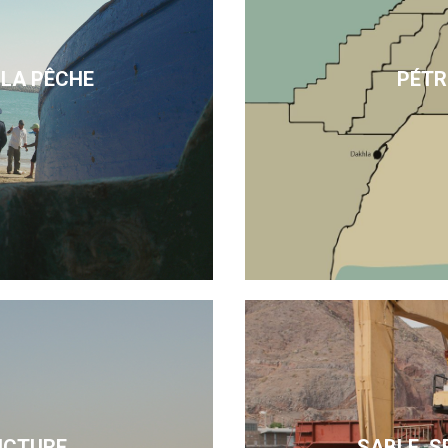
 LA PÊCHE
PÉTR
UCTURE
SABLE, S