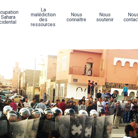
La
ccupation
malédiction
Nous
Nous
Nou
 Sahara
des
connaître
soutenir
contac
cidental
ressources