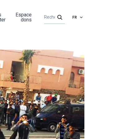
s
Espace
FR
ter
dons