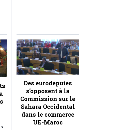
Des eurodéputés
ts
s’opposent à la
a
Commission sur le
ts
Sahara Occidental
dans le commerce
UE-Maroc
es