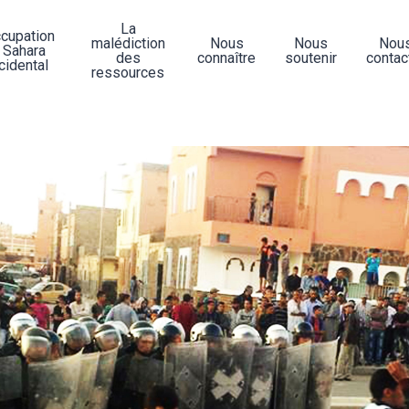
La
ccupation
malédiction
Nous
Nous
Nou
 Sahara
des
connaître
soutenir
contac
cidental
ressources