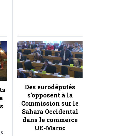
Des eurodéputés
ts
s’opposent à la
a
Commission sur le
ts
Sahara Occidental
dans le commerce
UE-Maroc
es