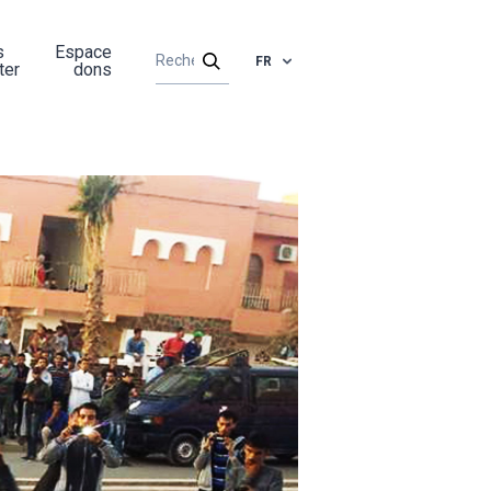
s
Espace
FR
ter
dons