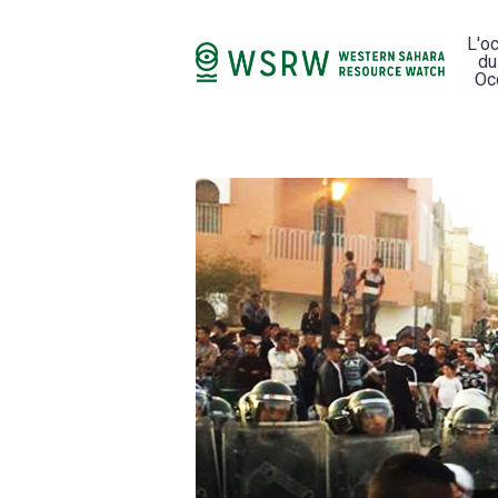
L'o
du
Oc