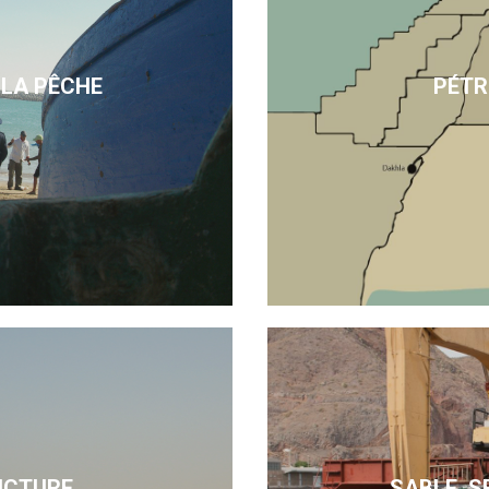
 LA PÊCHE
PÉTR
UCTURE
SABLE, S