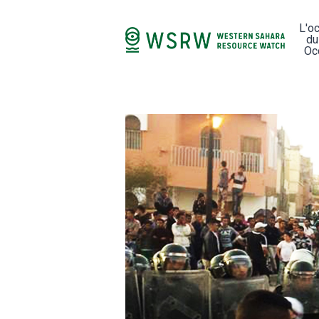
L'o
du
Oc