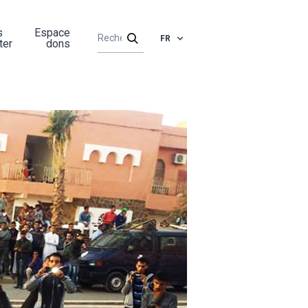
s
Espace
FR
ter
dons