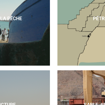
 LA PÊCHE
PÉTR
UCTURE
SABLE, S