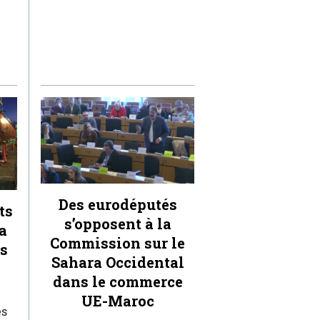
Des eurodéputés
ts
s’opposent à la
a
Commission sur le
ts
Sahara Occidental
dans le commerce
UE-Maroc
es