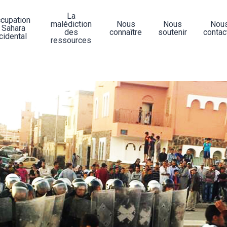
La
ccupation
malédiction
Nous
Nous
Nou
 Sahara
des
connaître
soutenir
contac
cidental
ressources