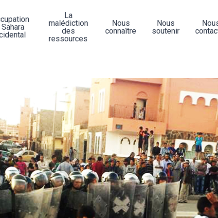
La
ccupation
malédiction
Nous
Nous
Nou
 Sahara
des
connaître
soutenir
contac
cidental
ressources