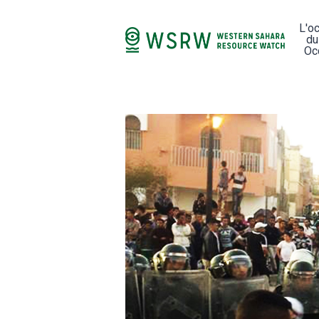
L'o
du
Oc