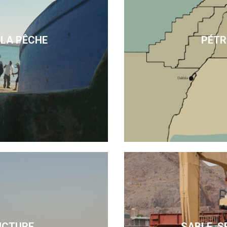
 LA PÊCHE
PÉTR
UCTURE
SABLE, S