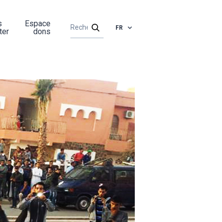
s
Espace
FR
ter
dons