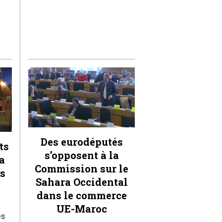
Des eurodéputés
ts
s’opposent à la
a
Commission sur le
ts
Sahara Occidental
dans le commerce
UE-Maroc
es