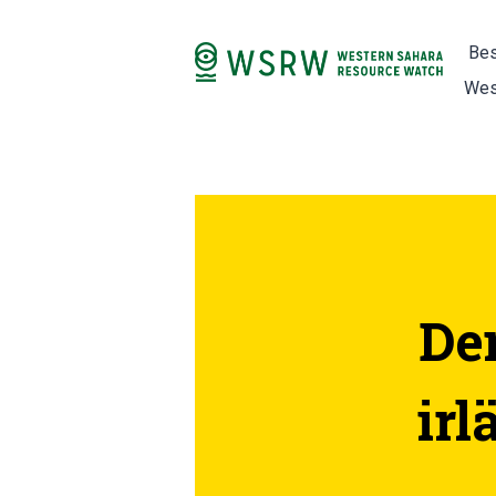
Bes
Wes
De
ir