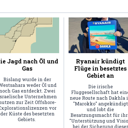
ie Jagd nach Öl und
Ryanair kündigt
Gas
Flüge in besetztes
Gebiet an
Bislang wurde in der
Westsahara weder Öl und
Die irische
noch Gas entdeckt. Zwei
Fluggesellschaft hat ein
israelische Unternehmen
neue Route nach Dakhla 
nutzen zur Zeit Offshore-
"Marokko" angekündigt
Explorationslizenzen vor
und lobt die
der Küste des besetzten
Besatzungsmacht für ihr
Gebiets.
"Unterstützung und Visi
bei der Sicherung diese