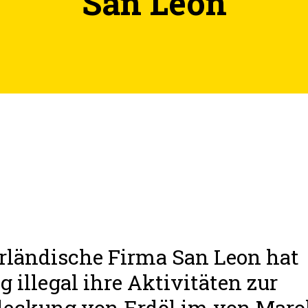
San Leon
irländische Firma San Leon hat
ig illegal ihre Aktivitäten zur
deckung von Erdöl im von Mar