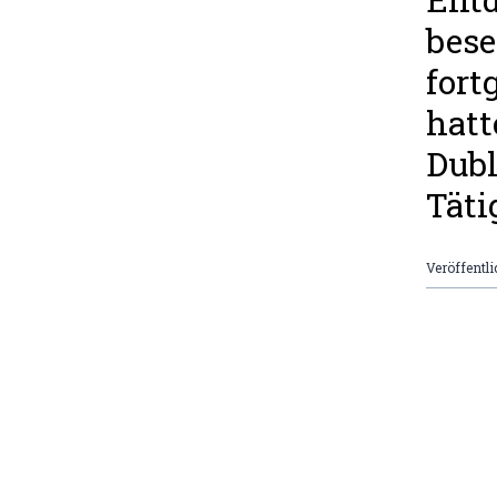
bese
fort
hatt
Dubl
Täti
Veröffentli