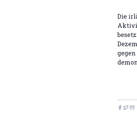
Die ir
Aktiv
besetz
Dezemb
gegen 
demons