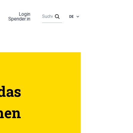
Login
DE
Spender:in
das
men