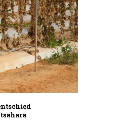
entschied
stsahara