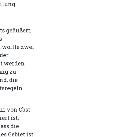
eilung.
ts geäußert,
s
 wollte zwei
 der
t werden
ang zu
nd, die
tsregeln
hr von Obst
rt ist,
ass die
s Gebiet ist