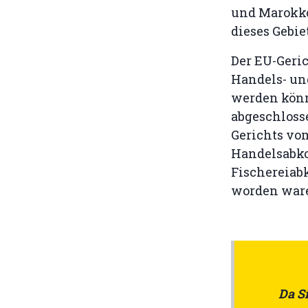
und Marokko
dieses Gebiet
Der EU-Geri
Handels- un
werden könn
abgeschlosse
Gerichts vom
Handelsabk
Fischereiabk
worden war
Da Si