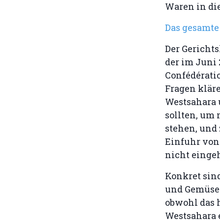
Waren in die
Das gesamte 
Der Gerichts
der im Juni
Confédérati
Fragen kläre
Westsahara 
sollten, um
stehen, und 
Einfuhr von
nicht einge
Konkret sind
und Gemüse a
obwohl das h
Westsahara 