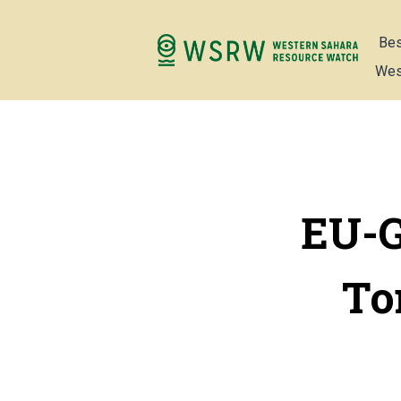
Bes
Wes
EU-G
To