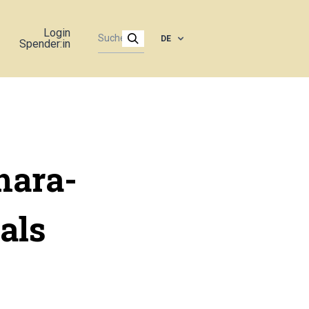
Login
DE
Spender:in
hara-
als