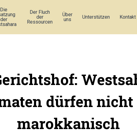
Die
Der Fluch
atzung
Über
der
Unterstützen
Kontakt
der
uns
Ressourcen
tsahara
erichtshof: Westsa
maten dürfen nicht 
marokkanisch