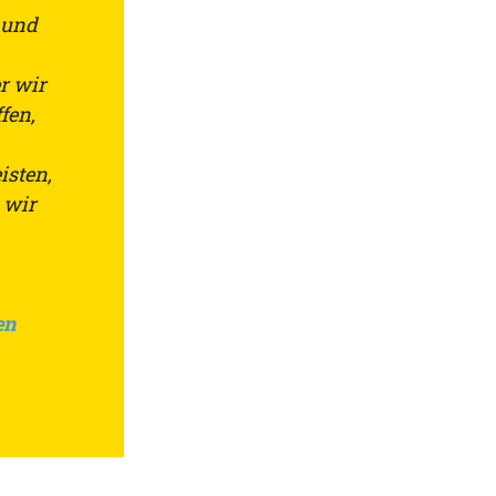
 und
er wir
fen,
isten,
 wir
en