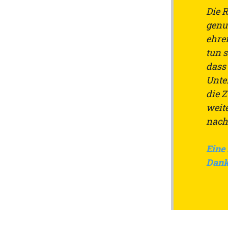
Die 
genu
ehren
tun s
dass
Unte
die 
weit
nach
Eine
Dank