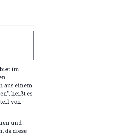
biet im
den
en aus einem
n", heißt es
teil von
onen und
, da diese