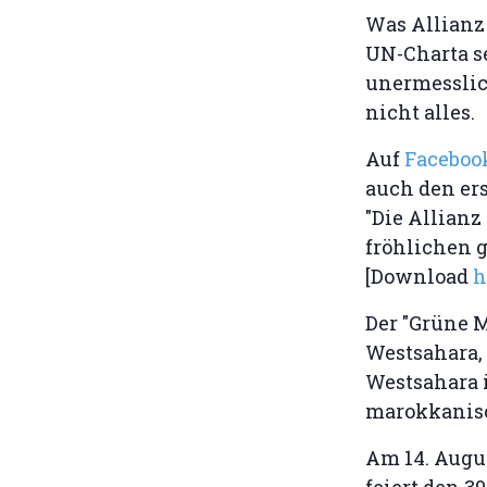
Was Allianz 
UN-Charta s
unermesslich
nicht alles.
Auf
Facebo
auch den ers
"Die Allian
fröhlichen 
[Download
h
Der "Grüne M
Westsahara, 
Westsahara 
marokkanisc
Am 14. Augu
feiert den 3