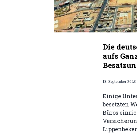
Die deut
aufs Gan
Besatzung
13. September 2023
Einige Unter
besetzten W
Büros einric
Versicherun
Lippenbeke