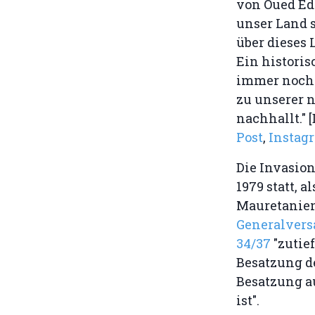
von Oued Ed
unser Land 
über dieses 
Ein historis
immer noch 
zu unserer n
nachhallt."
Post
,
Instag
Die Invasion
1979 statt, 
Mauretanien 
Generalvers
34/37
"zutief
Besatzung d
Besatzung a
ist".