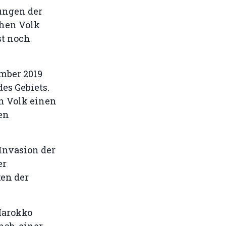
zungen der
chen Volk
st noch
mber 2019
es Gebiets.
n Volk einen
en
Invasion der
er
ken der
Marokko
hab, einer