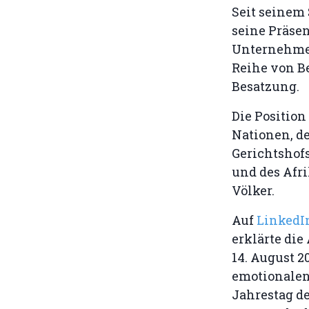
Seit seinem 
seine Präsen
Unternehmen
Reihe von B
Besatzung.
Die Position
Nationen, d
Gerichtshofs
und des Afr
Völker.
Auf
Linked
erklärte di
14. August 2
emotionalen
Jahrestag 