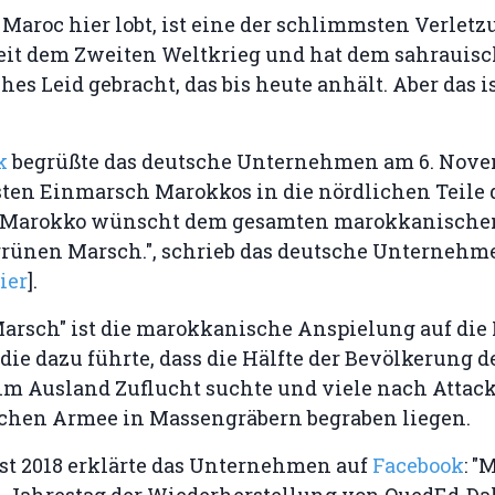
Maroc hier lobt, ist eine der schlimmsten Verlet
eit dem Zweiten Weltkrieg und hat dem sahrauis
es Leid gebracht, das bis heute anhält. Aber das i
ok
begrüßte das deutsche Unternehmen am 6. Nove
ten Einmarsch Marokkos in die nördlichen Teile d
z Marokko wünscht dem gesamten marokkanische
grünen Marsch.", schrieb das deutsche Unternehm
ier
].
arsch" ist die marokkanische Anspielung auf die 
die dazu führte, dass die Hälfte der Bevölkerung d
im Ausland Zuflucht suchte und viele nach Attac
hen Armee in Massengräbern begraben liegen.
st 2018 erklärte das Unternehmen auf
Facebook
: "
9. Jahrestag der Wiederherstellung von OuedEd-Da