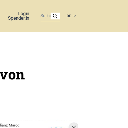
Login
DE
Spender:in
 von