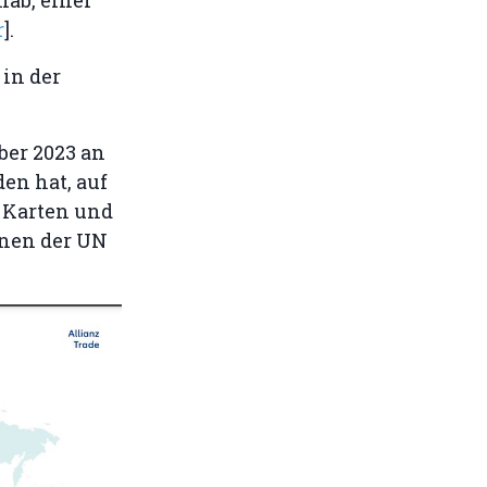
r
].
in der
ber 2023 an
en hat, auf
, Karten und
onen der UN