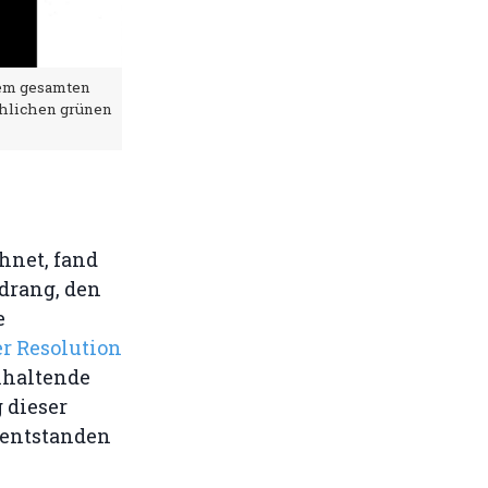
dem gesamten
hlichen grünen
hnet, fand
ndrang, den
e
r Resolution
anhaltende
 dieser
 entstanden