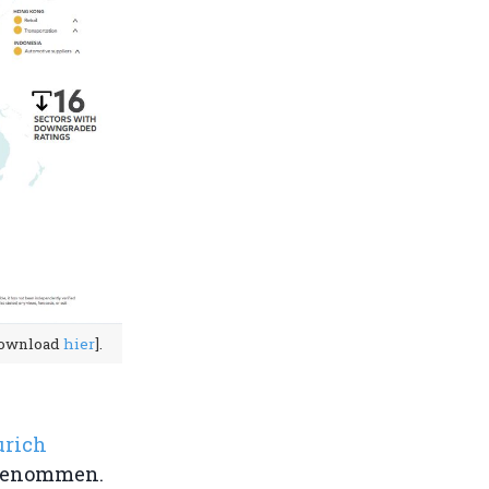
[Download
hier
].
urich
fgenommen.