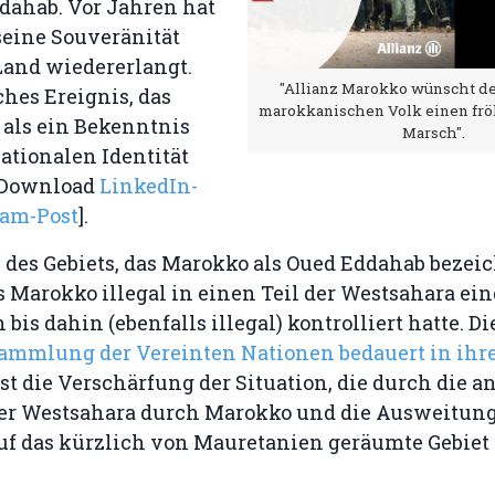
dahab. Vor Jahren hat
seine Souveränität
Land wiedererlangt.
"Allianz Marokko wünscht 
ches Ereignis, das
marokkanischen Volk einen frö
als ein Bekenntnis
Marsch".
ationalen Identität
 [Download
LinkedIn-
ram-Post
].
 des Gebiets, das Marokko als Oued Eddahab bezeic
als Marokko illegal in einen Teil der Westsahara ei
bis dahin (ebenfalls illegal) kontrolliert hatte. Di
ammlung der Vereinten Nationen bedauert in ihre
st die Verschärfung der Situation, die durch die 
er Westsahara durch Marokko und die Ausweitung
uf das kürzlich von Mauretanien geräumte Gebiet