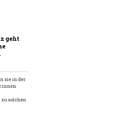
nz geht
he
.
n sie in der
r:innen
l zu solchen