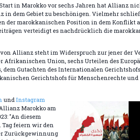
Start in Marokko vor sechs Jahren hat Allianz nic
z in dem Gebiet zu beschönigen. Vielmehr schließ
 der marokkanischen Position in dem Konflikt an
eiträgen verteidigt es nachdrücklich die marokk
 von Allianz steht im Widerspruch zur jener der V
er Afrikanischen Union, sechs Urteilen des Europ
, dem Gutachten des Internationalen Gerichtshofs
ikanischen Gerichtshofs für Menschenrechte und 
In
und
Instagram
e Allianz Marokko am
023: "An diesem
 Tag feiern wir den
der Zurückgewinnung