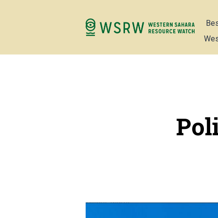
Bes
Wes
Pol