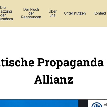
Die
Der Fluch
atzung
Über
der
Unterstützen
Kontakt
der
uns
Ressourcen
tsahara
itische Propaganda
Allianz