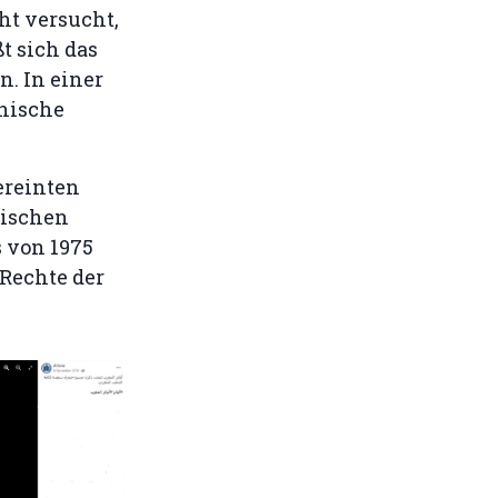
ht versucht,
t sich das
. In einer
anische
ereinten
äischen
 von 1975
Rechte der