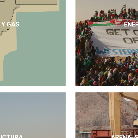
 Y GAS
ENE
UCTURA
ARENA, 