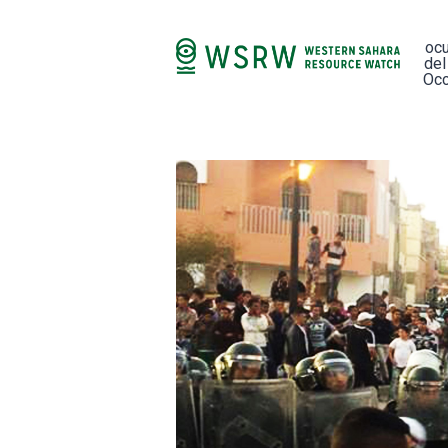
oc
del
Occ