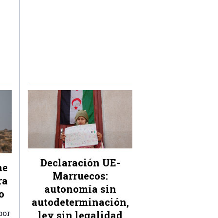
Declaración UE-
ne
Marruecos:
ra
autonomía sin
o
autodeterminación,
por
ley sin legalidad