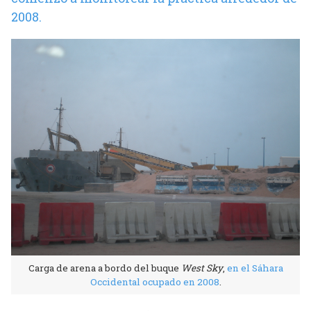
2008.
Carga de arena a bordo del buque
West Sky
,
en el Sáhara
Occidental ocupado en 2008
.