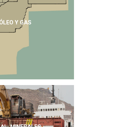
ÓLEO Y GAS
SAL, MINERALES