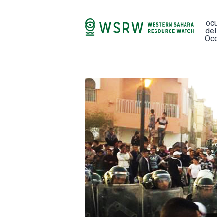
oc
del
Occ