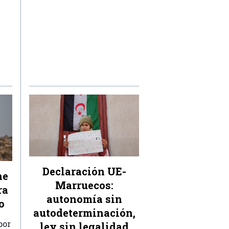
Declaración UE-
ne
Marruecos:
ra
autonomía sin
o
autodeterminación,
por
ley sin legalidad