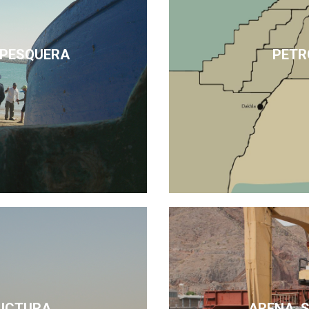
 PESQUERA
PETR
UCTURA
ARENA, 