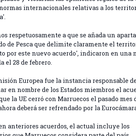
 normas internacionales relativas a los territo
'.
os respetuosamente a que se añada un aparta
o de Pesca que delimite claramente el territo
to por este nuevo acuerdo', indicaron en una 
a el 28 de febrero.
isión Europea fue la instancia responsable d
ar en nombre de los Estados miembros el acu
que la UE cerró con Marruecos el pasado mes d
ahora deberá ser refrendado por la Eurocámara
n anteriores acuerdos, el actual incluye los
orios que Marruecos considera parte del país,