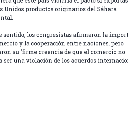
era que este país violaría el pacto si exportas
s Unidos productos originarios del Sáhara
ntal.
e sentido, los congresistas afirmaron la impor
mercio y la cooperación entre naciones, pero
ron su 'firme creencia de que el comercio no
a ser una violación de los acuerdos internacio