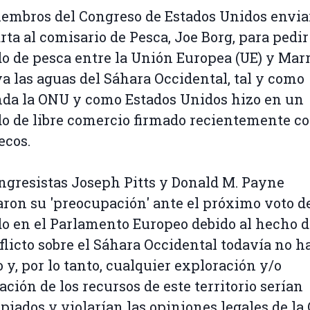
embros del Congreso de Estados Unidos envi
rta al comisario de Pesca, Joe Borg, para pedir
o de pesca entre la Unión Europea (UE) y Mar
a las aguas del Sáhara Occidental, tal y como
da la ONU y como Estados Unidos hizo en un
o de libre comercio firmado recientemente c
ecos.
ngresistas Joseph Pitts y Donald M. Payne
ron su 'preocupación' ante el próximo voto d
o en el Parlamento Europeo debido al hecho d
nflicto sobre el Sáhara Occidental todavía no h
o y, por lo tanto, cualquier exploración y/o
ación de los recursos de este territorio serían
piados y violarían las opiniones legales de la