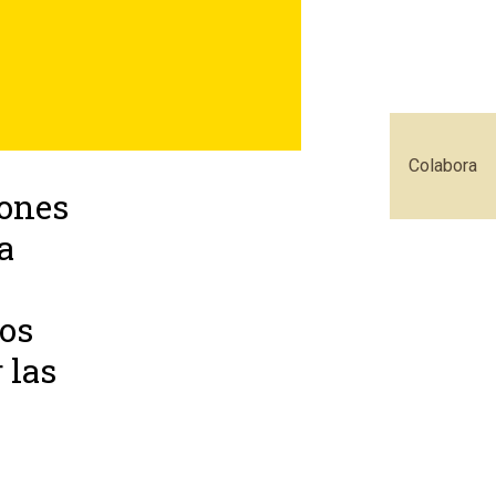
Colabora
iones
a
dos
 las