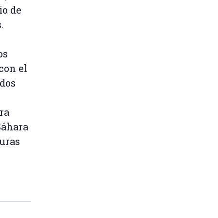
io de
.
os
con el
rdos
ra
Sáhara
turas