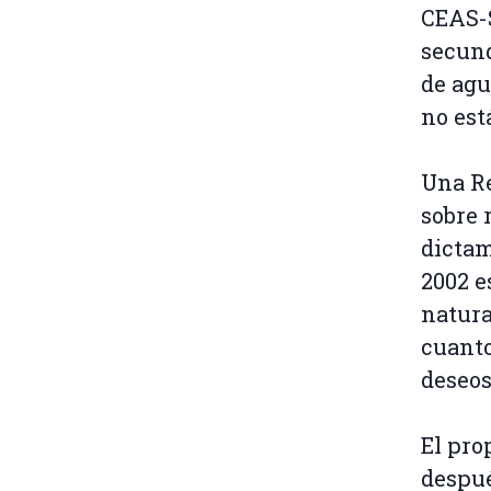
CEAS-S
secund
de agu
no est
Una Re
sobre 
dictam
2002 e
natura
cuanto
deseos
El pro
despué