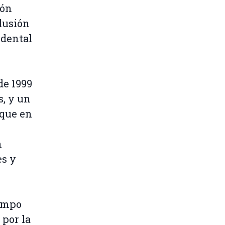
ión
lusión
idental
de 1999
s, y un
 que en
n
es y
iempo
 por la