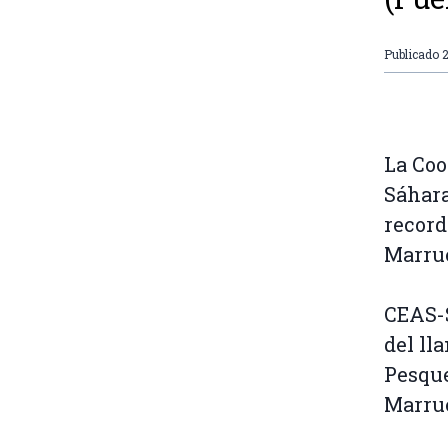
Publicado
La Coo
Sáhara
record
Marrue
CEAS-S
del ll
Pesque
Marru