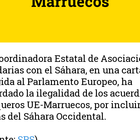
Marruecos
oordinadora Estatal de Asociac
darias con el Sáhara, en una cart
gida al Parlamento Europeo, ha
rdado la ilegalidad de los acuer
ueros UE-Marruecos, por incluir
s del Sáhara Occidental.
nte:
SPS
)