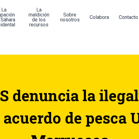
La
La
upación
maldición
Sobre
Colabora
Contacto
 Sáhara
de los
nosotros
idental
recursos
 denuncia la ilega
 acuerdo de pesca 