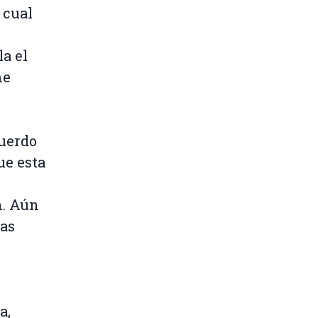
 cual
a el
me
cuerdo
ue esta
n. Aún
las
a,