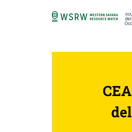
oc
del
Occ
CEAS
del