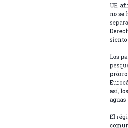
UE, af
no se 
separa
Derech
siento
Los pa
pesque
prórro
Eurocá
así, l
aguas 
El rég
comuni