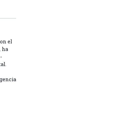
on el
, ha
-
al.
igencia