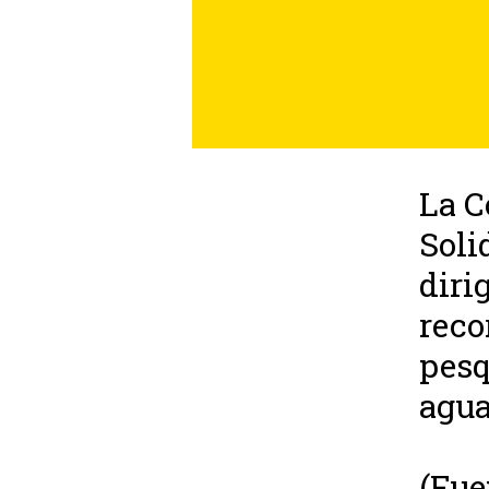
La C
Soli
diri
reco
pesq
agua
(Fue