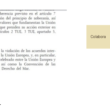
Colabora
l