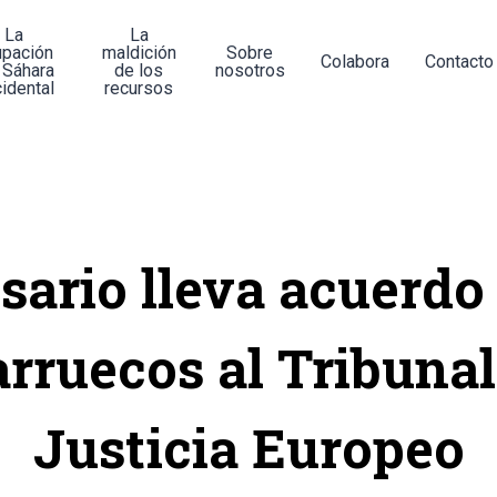
La
La
upación
maldición
Sobre
Colabora
Contacto
 Sáhara
de los
nosotros
idental
recursos
isario lleva acuerdo
rruecos al Tribunal
Justicia Europeo