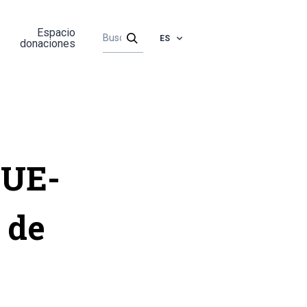
Espacio
ES
donaciones
 UE-
 de