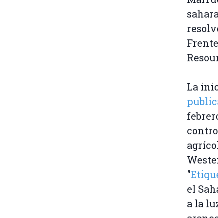
sahara
resolv
Frent
Resou
La ini
public
febrer
contro
agríco
Wester
"
Etiqu
el Sah
a la l