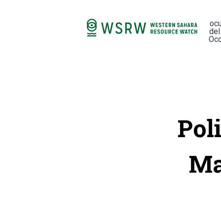
oc
del
Occ
Pol
Ma