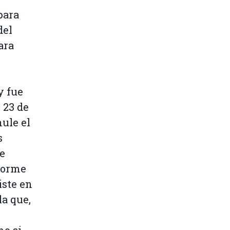
para
del
ara
y fue
 23 de
nule el
s
e
forme
iste en
a que,