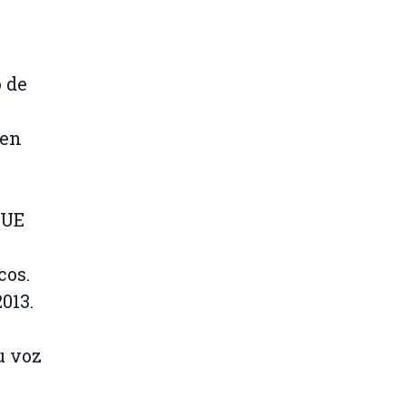
o de
 en
 UE
cos.
013.
u voz