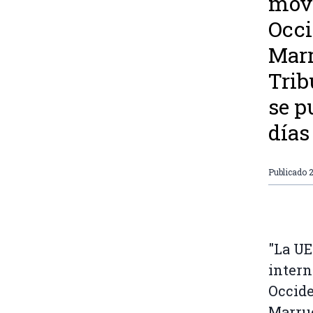
movi
Occi
Marr
Trib
se p
días 
Publicado
2
"La UE
intern
Occide
Marrue