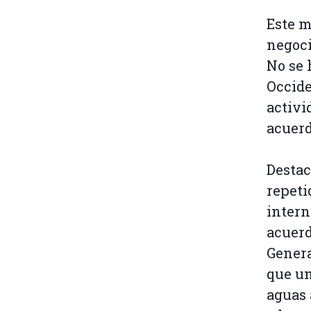
Este m
negoci
No se 
Occide
activi
acuerd
Destac
repeti
intern
acuerd
Genera
que un
aguas 