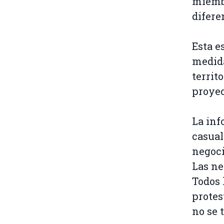
miembr
difere
Esta e
medida
territ
proyec
La inf
casual
negoci
Las ne
Todos 
protes
no se 