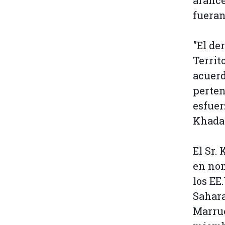
arance
fueran
"El de
Territ
acuerd
perten
esfuer
Khada
El Sr.
en nom
los EE
Sahara
Marrue