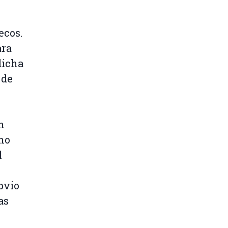
ecos.
ara
dicha
 de
n
cho
l
bvio
as