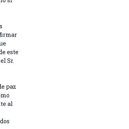
mo si
s
firmar
que
de este
el Sr.
de paz
como
te al
ados