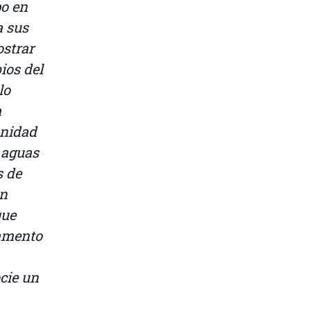
bo en
a sus
ostrar
ios del
lo
a
unidad
 aguas
s de
en
que
lamento
cie un