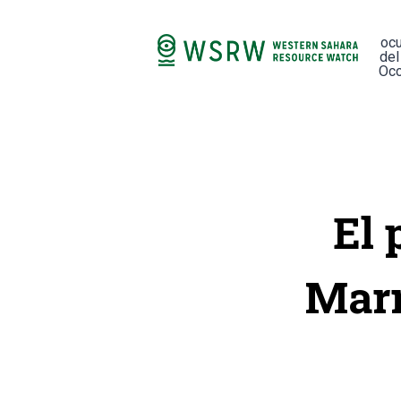
oc
del
Occ
El 
Marr