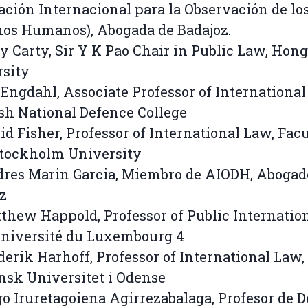
ación Internacional para la Observación de lo
os Humanos), Abogada de Badajoz.
y Carty, Sir Y K Pao Chair in Public Law, Hon
rsity
 Engdahl, Associate Professor of Internationa
h National Defence College
id Fisher, Professor of International Law, Facu
Stockholm University
res Marin Garcia, Miembro de AIODH, Abogad
z
thew Happold, Professor of Public Internatio
Université du Luxembourg 4
derik Harhoff, Professor of International Law,
sk Universitet i Odense
go Iruretagoiena Agirrezabalaga, Profesor de 