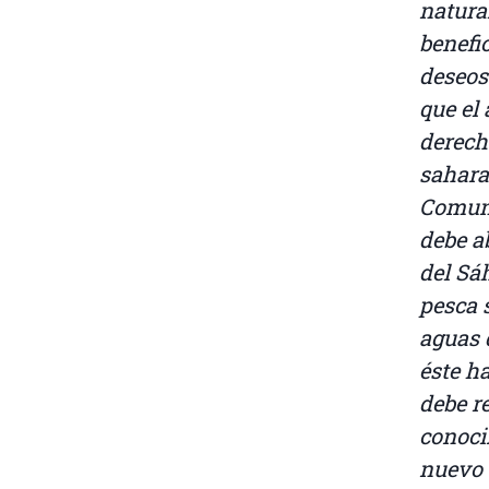
natura
benefic
deseos
que el
derech
sahara
Comuni
debe a
del Sá
pesca 
aguas 
éste h
debe r
conoci
nuevo 