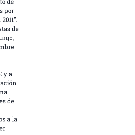
to de
s por
2011”.
stas de
urgo,
embre
E y a
lación
una
es de
os a la
er