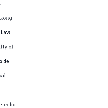
s
gkong
l Law
lty of
o de
nal
Derecho