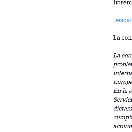
librem
Descar
La con
La con
proble
intern
Europe
En la 
Servic
dictam
cumpli
activi