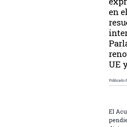
expr
en e
resu
inte
Parl
reno
UE y
Publicado
0
El Acu
pendie