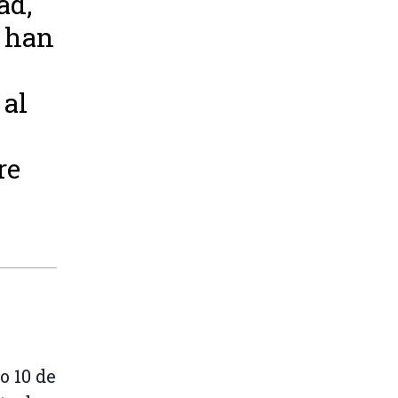
ad,
e han
 al
re
o 10 de