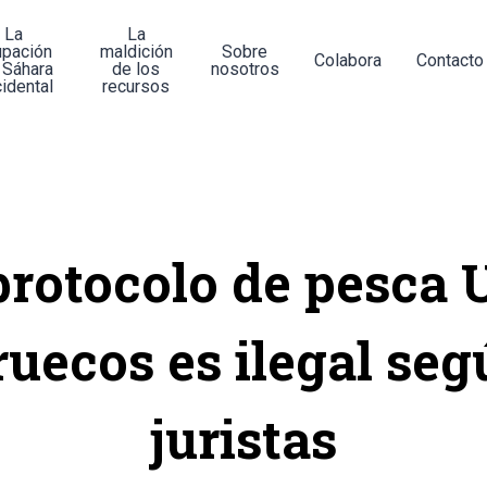
La
La
upación
maldición
Sobre
Colabora
Contacto
 Sáhara
de los
nosotros
idental
recursos
protocolo de pesca
uecos es ilegal seg
juristas