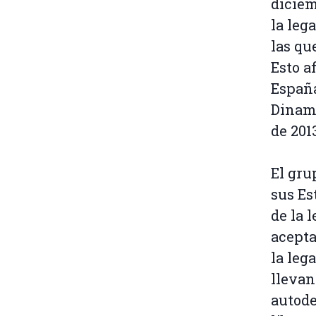
diciem
la leg
las qu
Esto a
España
Dinama
de 2013
El gru
sus Es
de la 
acepta
la leg
llevan
autode