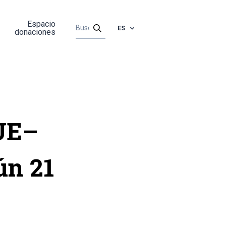
Espacio
ES
donaciones
 UE–
ún 21