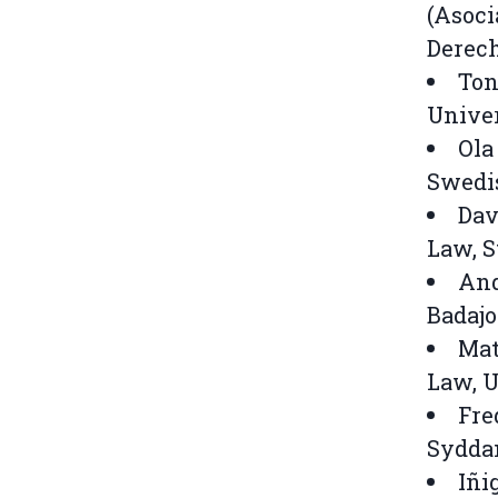
(Asoci
Derech
Ton
Unive
Ola
Swedis
Dav
Law, 
And
Badajo
Mat
Law, 
Fre
Syddan
Iñi