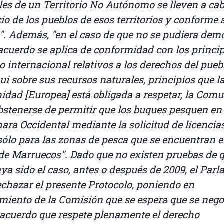
les de un Territorio No Autónomo se lleven a ca
io de los pueblos de esos territorios y conforme 
". Además, "en el caso de que no se pudiera dem
 acuerdo se aplica de conformidad con los princip
o internacional relativos a los derechos del pueb
ui sobre sus recursos naturales, principios que l
dad [Europea] está obligada a respetar, la Com
bstenerse de permitir que los buques pesquen en
hara Occidental mediante la solicitud de licencia
sólo para las zonas de pesca que se encuentran 
de Marruecos". Dado que no existen pruebas de 
aya sido el caso, antes o después de 2009, el Par
echazar el presente Protocolo, poniendo en
miento de la Comisión que se espera que se nego
acuerdo que respete plenamente el derecho