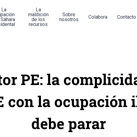
La
La
upación
maldición
Sobre
Colabora
Contacto
 Sáhara
de los
nosotros
idental
recursos
tor PE: la complicid
E con la ocupación i
debe parar