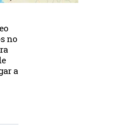
eo
os no
ra
de
gar a