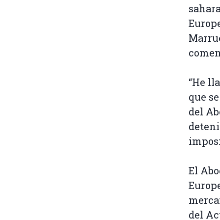
sahara
Europe
Marrue
comen
“He ll
que se
del Ab
deteni
imposi
El Abo
Europe
mercan
del A