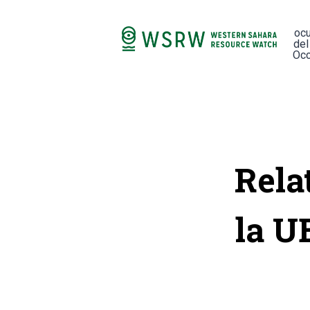
oc
del
Occ
Rela
la U