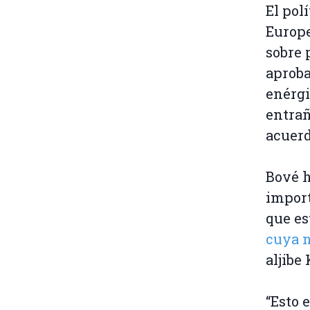
El pol
Europe
sobre 
aproba
enérgi
entrañ
acuerd
Bové h
import
que es
cuya 
aljibe
“Esto 