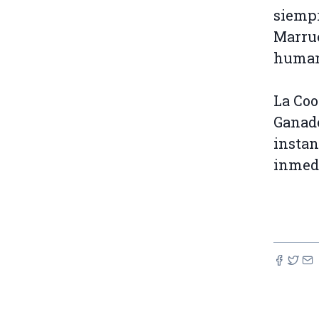
siempr
Marrue
humano
La Coo
Ganade
instan
inmed