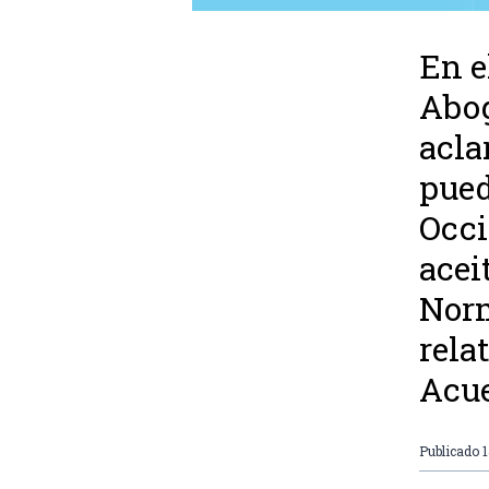
En e
Abog
acla
pued
Occi
acei
Norm
rela
Acue
Publicado
1