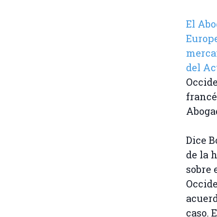
El Abo
Europe
mercan
del A
Occide
francé
Aboga
Dice B
de la 
sobre 
Occide
acuerd
caso. 