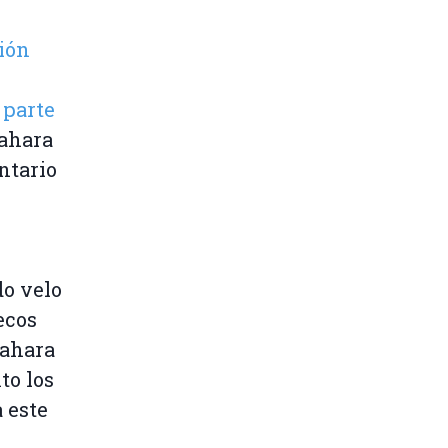
nión
 parte
Sahara
ntario
do velo
ecos
Sahara
to los
 este