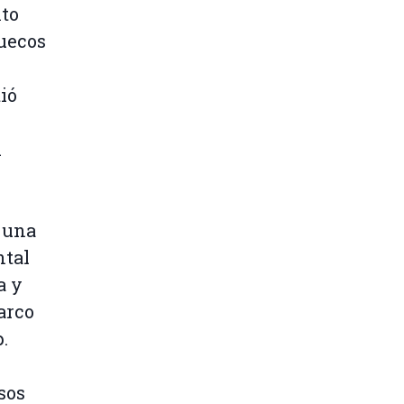
nto
uecos
ió
l
 una
ntal
a y
barco
p.
sos