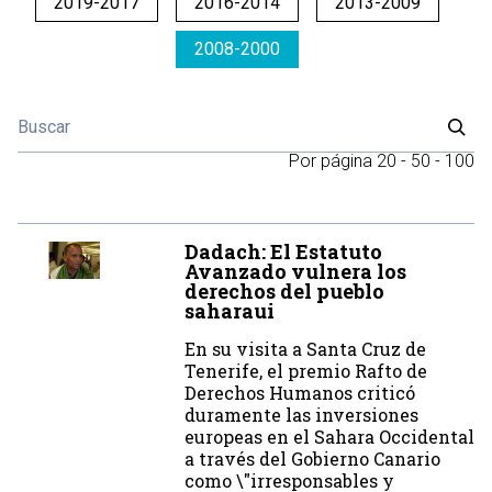
2019-2017
2016-2014
2013-2009
2008-2000
Por página
20
-
50
-
100
Dadach: El Estatuto
Avanzado vulnera los
derechos del pueblo
saharaui
En su visita a Santa Cruz de
Tenerife, el premio Rafto de
Derechos Humanos criticó
duramente las inversiones
europeas en el Sahara Occidental
a través del Gobierno Canario
como \"irresponsables y