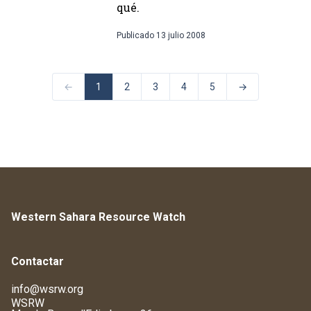
qué.
Publicado
13 julio 2008
←
1
2
3
4
5
→
Western Sahara Resource Watch
Contactar
info@wsrw.org
WSRW