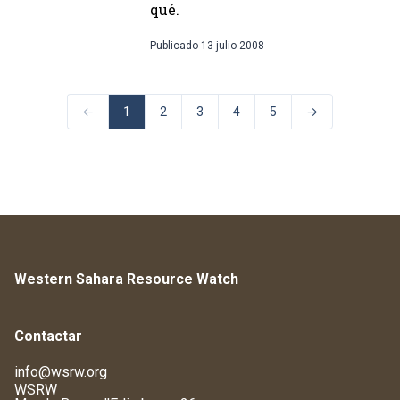
qué.
Publicado
13 julio 2008
←
1
2
3
4
5
→
Western Sahara Resource Watch
Contactar
info@wsrw.org
WSRW