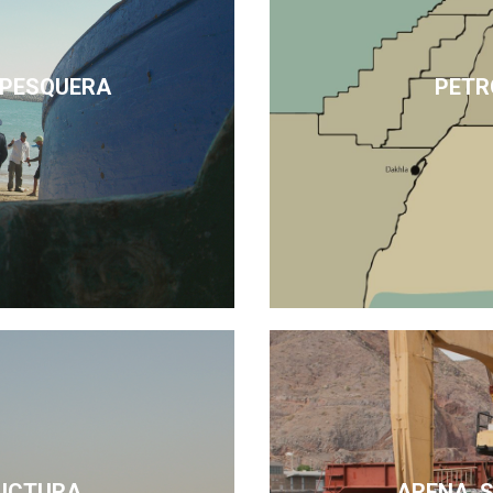
 PESQUERA
PETR
UCTURA
ARENA, 