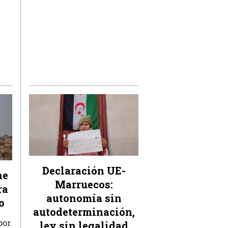
Declaración UE-
ne
Marruecos:
ra
autonomía sin
o
autodeterminación,
por
ley sin legalidad