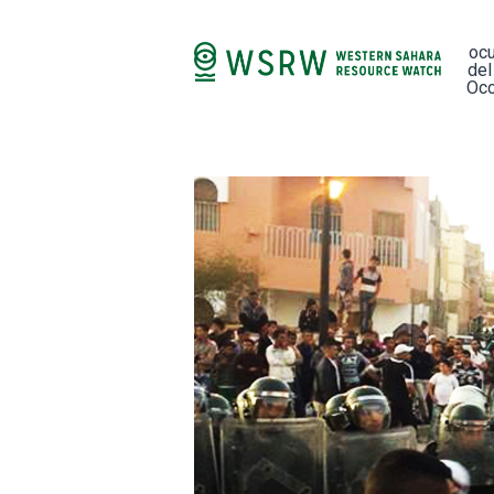
oc
del
Occ