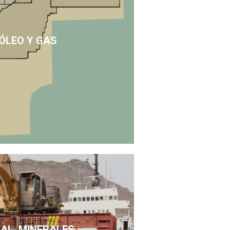
ÓLEO Y GAS
SAL, MINERALES