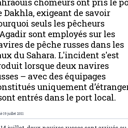
ahraouis chômeurs ont pris le po
e Dakhla, exigeant de savoir
ourquoi seuls les pêcheurs
'Agadir sont employés sur les
avires de pêche russes dans les
aux du Sahara. L'incident s'est
roduit lorsque deux navires
usses – avec des équipages
onstitués uniquement d’étrange
sont entrés dans le port local.
ié
19 juillet 2011
 14 juillet, deux navires russes sont arrivés au