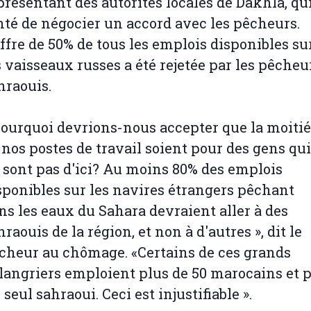
présentant des autorités locales de Dakhla, qui
nté de négocier un accord avec les pêcheurs.
offre de 50% de tous les emplois disponibles su
s vaisseaux russes a été rejetée par les pêcheu
hraouis.
Pourquoi devrions-nous accepter que la moitié
 nos postes de travail soient pour des gens qui
 sont pas d'ici? Au moins 80% des emplois
sponibles sur les navires étrangers pêchant
ns les eaux du Sahara devraient aller à des
hraouis de la région, et non à d'autres », dit le
cheur au chômage. «Certains de ces grands
langriers emploient plus de 50 marocains et 
 seul sahraoui. Ceci est injustifiable ».