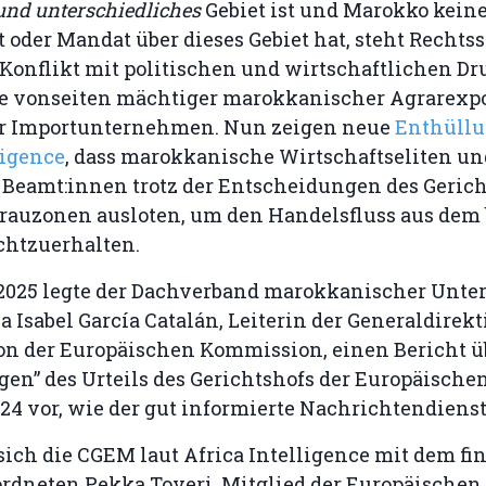
und unterschiedliches
Gebiet ist und Marokko kein
 oder Mandat über dieses Gebiet hat, steht Rechtss
Konflikt mit politischen und wirtschaftlichen Dr
e vonseiten mächtiger marokkanischer Agrarexpo
r Importunternehmen. Nun zeigen neue
Enthüll
ligence
, dass marokkanische Wirtschaftseliten un
 Beamt:innen trotz der Entscheidungen des Geric
Grauzonen ausloten, um den Handelsfluss aus dem 
chtzuerhalten.
 2025 legte der Dachverband marokkanischer Unt
 Isabel García Catalán, Leiterin der Generaldirek
on der Europäischen Kommission, einen Bericht ü
en” des Urteils des Gerichtshofs der Europäisch
024 vor, wie der gut informierte Nachrichtendienst
sich die CGEM laut Africa Intelligence mit dem f
rdneten Pekka Toveri, Mitglied der Europäischen 