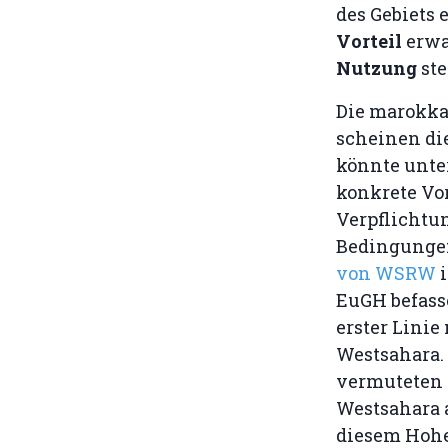
des Gebiets 
Vorteil
erwa
Nutzung
ste
Die marokka
scheinen di
könnte unte
konkrete Vor
Verpflichtu
Bedingungen
von WSRW
i
EuGH befass
erster Linie
Westsahara.
vermuteten 
Westsahara 
diesem Hohei