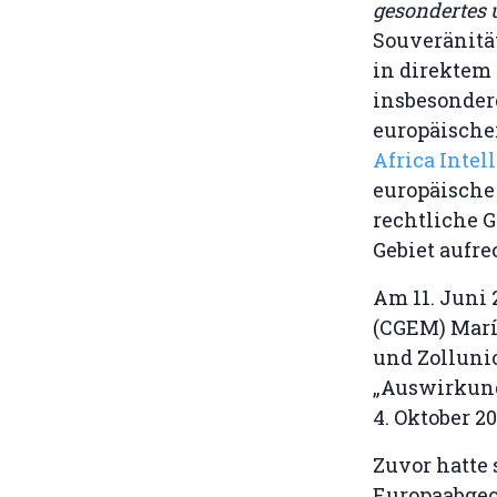
gesondertes 
Souveränität
in direktem 
insbesonder
europäische
Africa Intel
europäische
rechtliche 
Gebiet aufre
Am 11. Juni
(CGEM) María
und Zolluni
„Auswirkung
4. Oktober 2
Zuvor hatte 
Europaabgeo