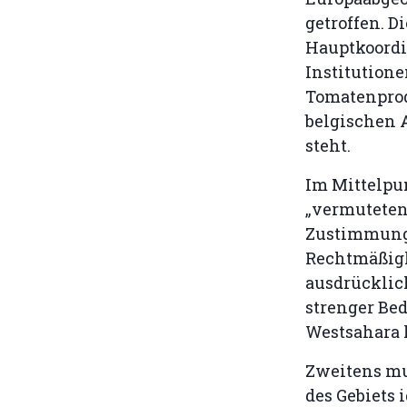
getroffen. D
Hauptkoordi
Institutione
Tomatenprod
belgischen 
steht.
Im Mittelpun
„vermuteten 
Zustimmung 
Rechtmäßigke
ausdrücklic
strenger Bed
Westsahara 
Zweitens mu
des Gebiets 