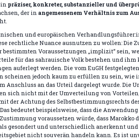
ein
präziser, konkreter, substanzieller und überpr
chsen, der in
angemessenem Verhältnis zum Au
ht.
nischen und europäischen Verhandlungsführer:
ese rechtliche Nuance ausnutzen zu wollen: Die
r bestimmten Voraussetzungen „implizit“ sein, w
teile für das sahrauische Volk bestehen und ihm 
ngen auferlegt werden. Die vom EuGH festgelegte
 scheinen jedoch kaum zu erfüllen zu sein, wie 
m Anschluss an das Urteil dargelegt wurde. Die Ur
en sich nicht mit der Umverteilung von Vorteilen
 mit der Achtung des Selbstbestimmungsrechts des
 Das bedeutet beispielsweise, dass die Anwendung
Zustimmung voraussetzen würde, dass Marokko da
als gesondert und unterschiedlich anerkennt und 
tsgebiet nicht souverän handeln kann. Es ist unv