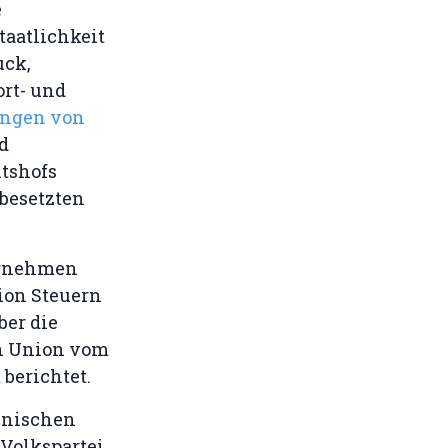
e
taatlichkeit
uck,
rt- und
ungen von
d
htshofs
besetzten
ernehmen
tion Steuern
ber die
en Union vom
 berichtet.
innischen
Volkspartei,