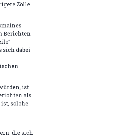
igere Zölle
Domaines
n Berichten
ile”
s sich dabei
uischen
ürden, ist
erichten als
ist, solche
ern, die sich