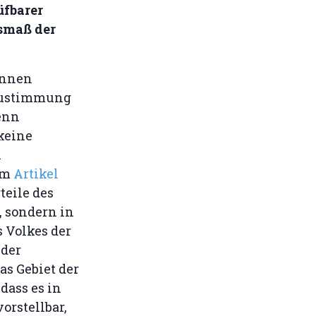
üfbarer
smaß der
innen
 Zustimmung
enn
keine
n
im
Artikel
teile des
, sondern in
 Volkes der
 der
s Gebiet der
dass es in
orstellbar,