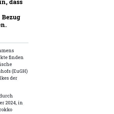
in, dass
n Bezug
en.
ommens
kte finden
tische
shofs (EuGH)
lkes der
 durch
r 2024, in
arokko