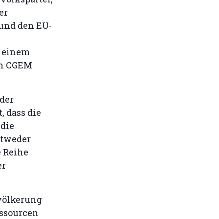
er
und den EU-
, einem
von CGEM
der
, dass die
 die
ntweder
e Reihe
er
völkerung
essourcen