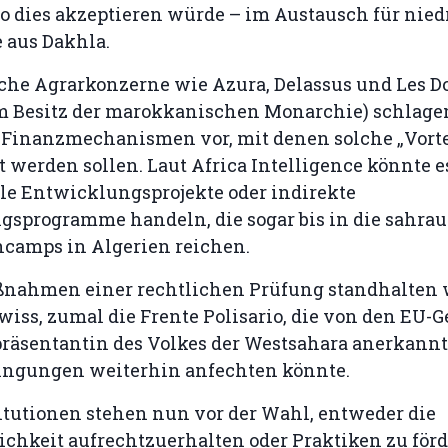
 dies akzeptieren würde – im Austausch für niedr
 aus Dakhla.
he Agrarkonzerne wie Azura, Delassus und Les 
im Besitz der marokkanischen Monarchie) schlage
 Finanzmechanismen vor, mit denen solche „Vorte
 werden sollen. Laut Africa Intelligence könnte e
e Entwicklungsprojekte oder indirekte
gsprogramme handeln, die sogar bis in die sahra
ncamps in Algerien reichen.
ßnahmen einer rechtlichen Prüfung standhalten w
iss, zumal die Frente Polisario, die von den EU-G
räsentantin des Volkes der Westsahara anerkannt 
ngungen weiterhin anfechten könnte.
itutionen stehen nun vor der Wahl, entweder die
ichkeit aufrechtzuerhalten oder Praktiken zu förd