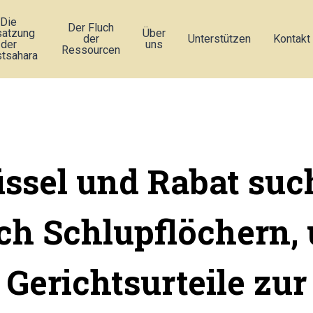
Die
Der Fluch
atzung
Über
der
Unterstützen
Kontakt
der
uns
Ressourcen
tsahara
üssel und Rabat suc
ch Schlupflöchern,
Gerichtsurteile zur