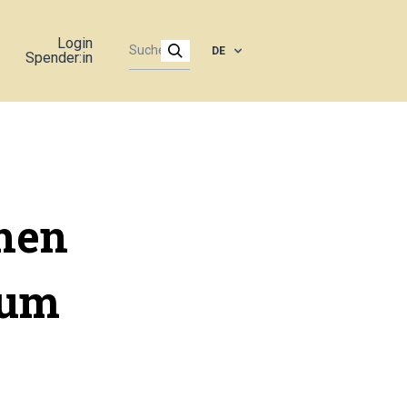
Login
DE
Spender:in
hen
 um