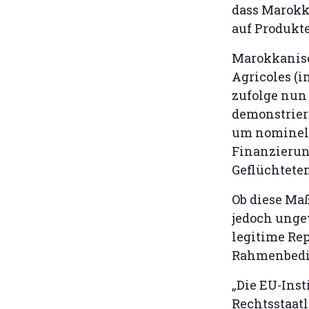
dass Marokko
auf Produkte
Marokkanisc
Agricoles (
zufolge nun
demonstriert
um nominell
Finanzierun
Geflüchtete
Ob diese Ma
jedoch ungew
legitime Rep
Rahmenbedi
„Die EU-Inst
Rechtsstaatl