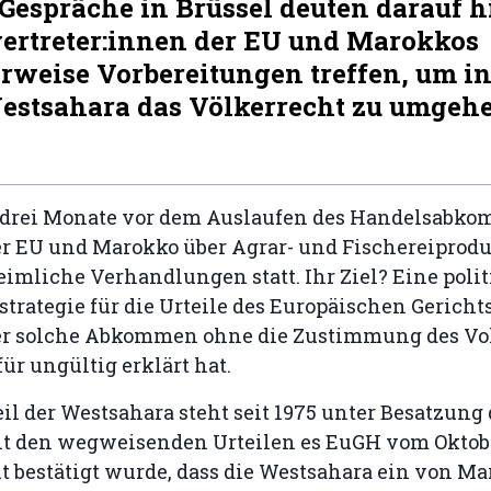
Gespräche in Brüssel deuten darauf h
ertreter:innen der EU und Marokkos
rweise Vorbereitungen treffen, um i
Westsahara das Völkerrecht zu umgeh
 drei Monate vor dem Auslaufen des Handelsabk
r EU und Marokko über Agrar- und Fischereiprodu
eimliche Verhandlungen statt. Ihr Ziel? Eine poli
rategie für die Urteile des Europäischen Gericht
der solche Abkommen ohne die Zustimmung des Vo
ür ungültig erklärt hat.
eil der Westsahara steht seit 1975 unter Besatzung
it den wegweisenden Urteilen es EuGH vom Oktobe
t bestätigt wurde, dass die Westsahara ein von M