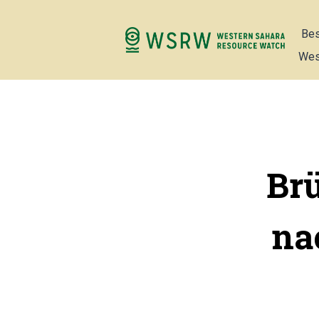
Bes
Wes
Br
na