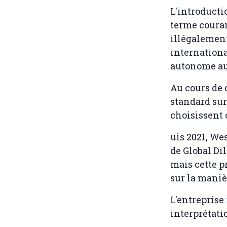
L'introducti
terme coura
illégalement
internationa
autonome au
Au cours de 
standard sur
choisissent 
uis 2021, We
de Global Di
mais cette p
sur la manièr
L'entreprise
interprétati