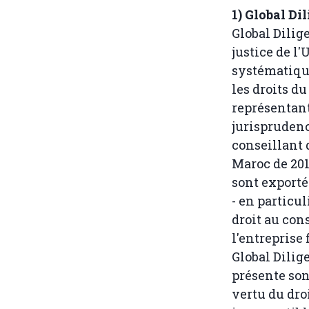
1) Global Di
Global Dilig
justice de l
systématique
les droits d
représentant
jurisprudenc
conseillant 
Maroc de 201
sont exporté
- en particu
droit au con
l'entreprise 
Global Dilig
présente son
vertu du droi