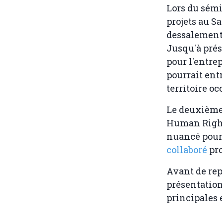
Lors du sémin
projets au S
dessalement 
Jusqu'à prés
pour l'entre
pourrait ent
territoire oc
Le deuxième
Human Rights
nuancé pour 
collaboré
pr
Avant de rep
présentation
principales 