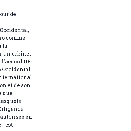
Cour de
Occidental,
ario comme
 la
ur un cabinet
 l'accord UE-
a Occidental
international
on et de son
e que
 lesquels
Diligence
 autorisée en
 - est