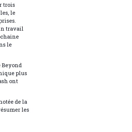
 trois
es, le
prises.
n travail
rochaine
ns le
e Beyond
hique plus
ash ont
notée de la
 résumer les