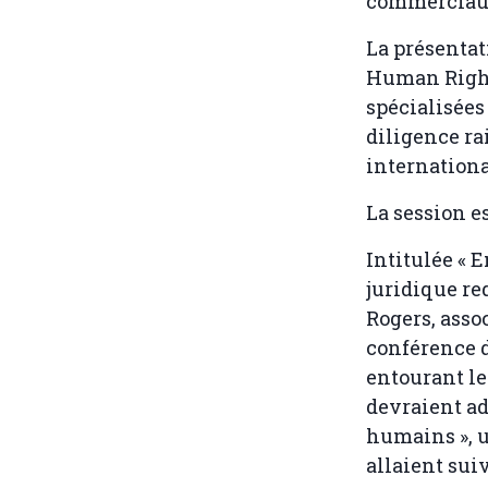
commerciaux
La présentat
Human Right
spécialisées
diligence ra
internation
La session e
Intitulée « E
juridique re
Rogers, asso
conférence d
entourant le
devraient ad
humains », u
allaient suiv