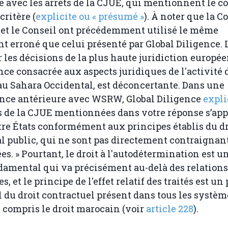
 avec les arrêts de la CJUE, qui mentionnent le 
ritère (
explicite ou « présumé »
). À noter que la 
et le Conseil ont précédemment utilisé le même
 erroné que celui présenté par Global Diligence. 
r les décisions de la plus haute juridiction europé
ce consacrée aux aspects juridiques de l'activité 
au Sahara Occidental, est déconcertante. Dans une
nce antérieure avec WSRW, Global Diligence
expli
s de la CJUE mentionnées dans votre réponse s’ap
tre États conformément aux principes établis du dr
l public, qui ne sont pas directement contraignant
es. » Pourtant, le droit à l'autodétermination est un
amental qui va précisément au-delà des relations
s, et le principe de l'effet relatif des traités est un
du droit contractuel présent dans tous les systèm
y compris le droit marocain (voir
article 228
).