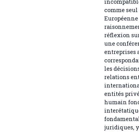
incompatible
comme seul c
Européenne 
raisonnement
réflexion su
une conféren
entreprises 
corresponda
les décision
relations en
internationa
entités privé
humain fond
interétatique
fondamental 
juridiques, 