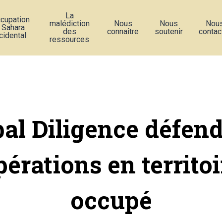
La
ccupation
malédiction
Nous
Nous
Nou
 Sahara
des
connaître
soutenir
contac
cidental
ressources
bal Diligence défend
pérations en territoi
occupé