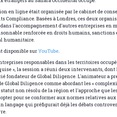
 étrangers au Sahara Occidental occupé.
ion en ligne était organisée par le cabinet de cons
s Compliance. Basées à Londres, ces deux organis
 dans l'accompagnement d'autres entreprises en m
isonnable renforcée en droits humains, sanctions e
al humanitaire.
st disponible sur
YouTube
.
ntreprises responsables dans les territoires occupés
quise », la session a réuni deux intervenants, dont
cié fondateur de Global Diligence. L'animateur a pr
e Global Diligence comme abordant les « complexi
 statut non résolu de la région et l'approche que le
opter pour se conformer aux normes relatives aux 
n langage qui préfigurait déjà les débats controve
re.