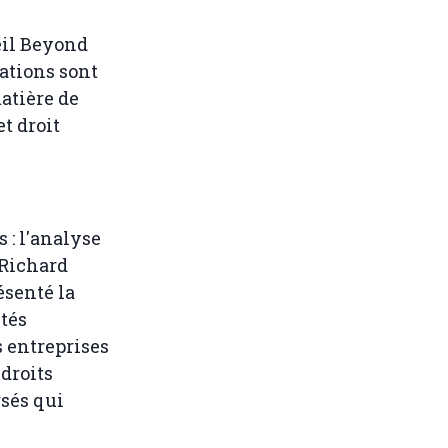
eil Beyond
ations sont
atière de
t droit
 : l'analyse
 Richard
ésenté la
tés
s entreprises
droits
rsés qui