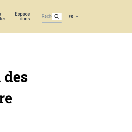
s
Espace
FR
ter
dons
 des
re