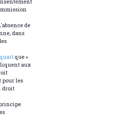
consentement
Commission
L'absence de
enne, dans
des
quait
que «
pliquent aux
oit
 pour les
 droit
 principe
es