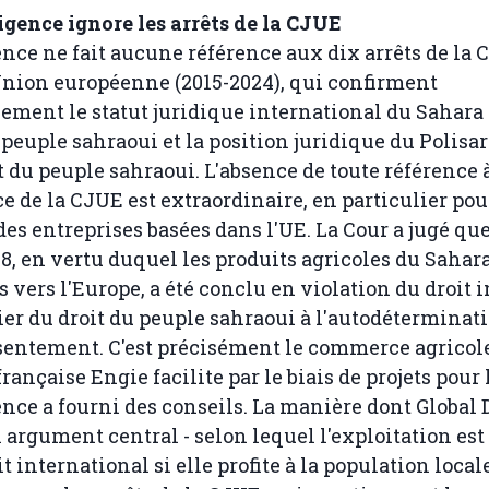
ligence ignore les arrêts de la CJUE
ence ne fait aucune référence aux dix arrêts de la 
'Union européenne (2015-2024), qui confirment
ment le statut juridique international du Sahara 
u peuple sahraoui et la position juridique du Polis
 du peuple sahraoui. L'absence de toute référence à
e de la CJUE est extraordinaire, en particulier po
des entreprises basées dans l'UE. La Cour a jugé que
8, en vertu duquel les produits agricoles du Sahar
s vers l'Europe, a été conclu en violation du droit 
lier du droit du peuple sahraoui à l'autodéterminati
sentement. C'est précisément le commerce agricol
française Engie facilite par le biais de projets pour
ence a fourni des conseils. La manière dont Global 
 argument central - selon lequel l'exploitation est
t international si elle profite à la population locale