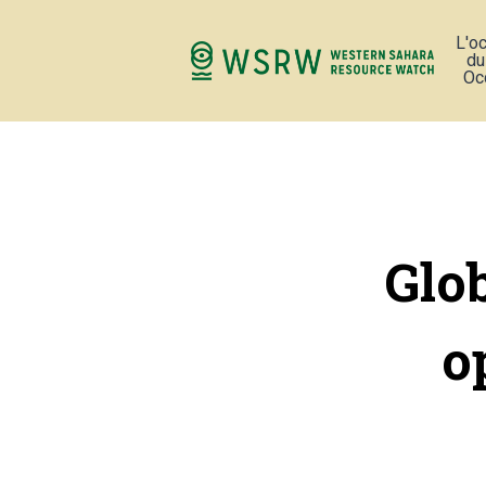
L'o
du
Oc
Glo
o