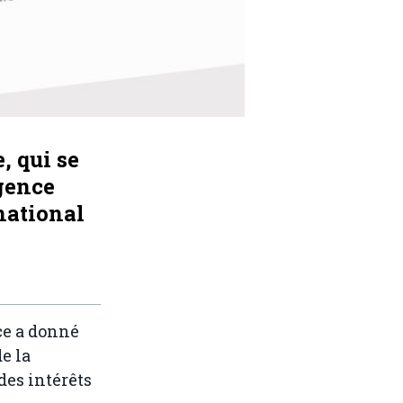
, qui se
gence
national
nce a donné
e la
des intérêts