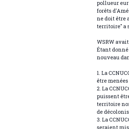
pollueur eur
forêts d'Amé
ne doit être 
territoire" 
WSRW avait d
Étant donné 
nouveau dans
1. La CCNUCC
être menées 
2. La CCNUCC
puissent êtr
territoire n
de décolonis
3. La CCNUCC
seraient mis