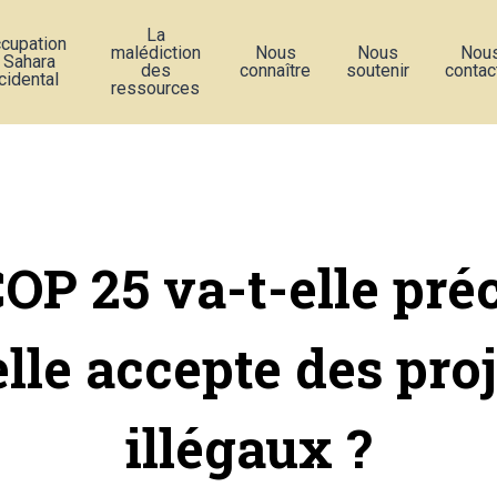
La
ccupation
malédiction
Nous
Nous
Nou
 Sahara
des
connaître
soutenir
contac
cidental
ressources
OP 25 va-t-elle pré
elle accepte des pro
illégaux ?