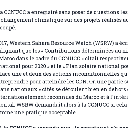
a CCNUCC a enregistré sans poser de questions les
 changement climatique sur des projets réalisés a
ccupé.
017, Western Sahara Resource Watch (WSRW) a écri
lignant que les « Contributions déterminées au n
Maroc dans le cadre du CCNUCC » citait respective
ational pour 2020 » et le « Plan solaire national po
place une et deux des actions inconditionnelles qu
treprendre pour atteindre les CDN. Or, une partie s
lans nationaux » cités se déroulent bien en dehors
nternationalement reconnues du Maroc et à l'intér
ental. WSRW demandait alors à la CCNUCC si cela 
omme une pratique acceptable.
, la CCNUCC a répondu que « le secrétariat n'a pa