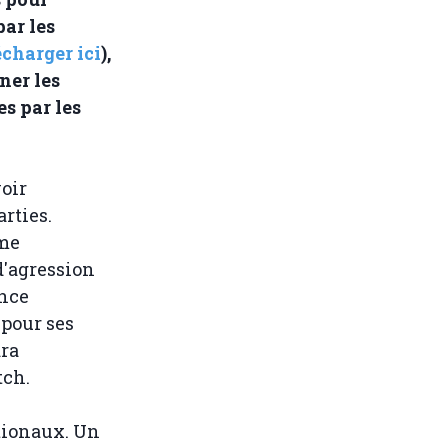
ar les
écharger ici
),
ner les
s par les
oir
rties.
mme
d'agression
ance
 pour ses
ara
tch.
tionaux. Un