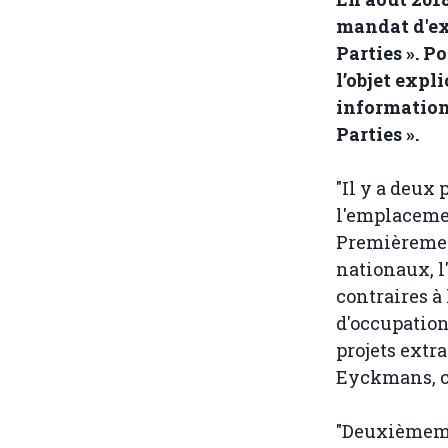
mandat d'ex
Parties ». P
l’objet expl
information
Parties ».
"Il y a deux
l'emplacemen
Premièrement
nationaux, l
contraires à
d'occupation
projets extr
Eyckmans, c
"Deuxièmemen