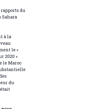
 rapports du
u Sahara
t à la
iveau
ment le «
ur 2020 »
e le Maroc
ubstantielle
 des
ieur du
était
s pour