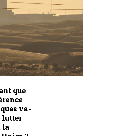
tant que
férence
iques va-
 lutter
 la
 Unies ?