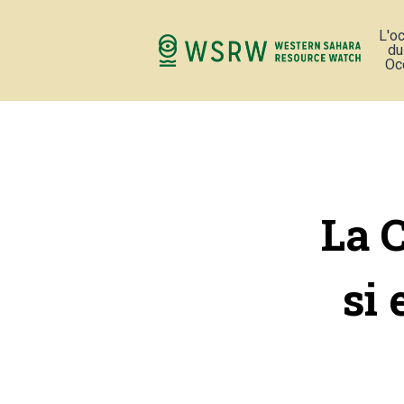
L'o
du
Oc
La C
si 