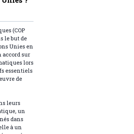
ques (COP
s le but de
ions Unies en
 accord sur
matiques lors
fs essentiels
 œuvre de
ns leurs
atique, un
enés dans
lle à un