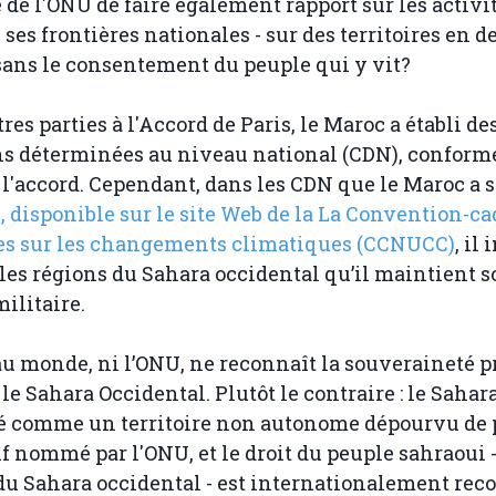
de l'ONU de faire également rapport sur les activ
ses frontières nationales - sur des territoires en d
 sans le consentement du peuple qui y vit?
es parties à l'Accord de Paris, le Maroc a établi de
ns déterminées au niveau national (CDN), confor
de l'accord. Cependant, dans les CDN que le Maroc a
, disponible sur le site Web de la La Convention-ca
es sur les changements climatiques (CCNUCC)
, il
 les régions du Sahara occidental qu’il maintient s
ilitaire.
u monde, ni l’ONU, ne reconnaît la souveraineté 
le Sahara Occidental. Plutôt le contraire : le Sahar
ré comme un territoire non autonome dépourvu de 
f nommé par l'ONU, et le droit du peuple sahraoui -
u Sahara occidental - est internationalement rec