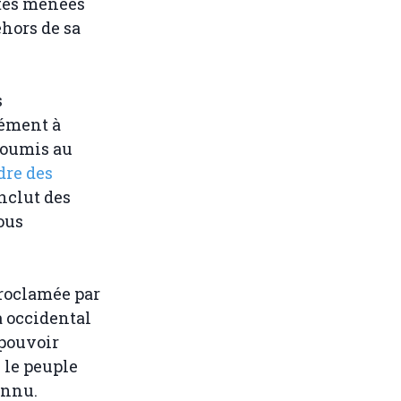
ités menées
ehors de sa
s
mément à
 soumis au
dre des
 inclut des
ous
proclamée par
a occidental
pouvoir
 le peuple
onnu.