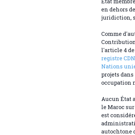
État membre 
en dehors de 
juridiction,
Comme d'autr
Contributio
l'article 4 
registre CDN
Nations uni
projets dans
occupation m
Aucun État a
le Maroc sur 
est considé
administrati
autochtone d