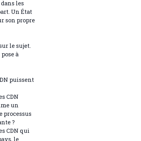
 dans les
art. Un État
ur son propre
r le sujet.
 pose à
 CDN puissent
les CDN
omme un
le processus
ante ?
les CDN qui
ays, le