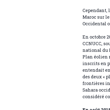
Cependant, l
Maroc sur le
Occidental o
En octobre 2
CCNUCC, sou
national du 
Plan éolien n
inscrits en 
entendait en
des deux « p
frontières i
Sahara occid
considéré c
En août 2018