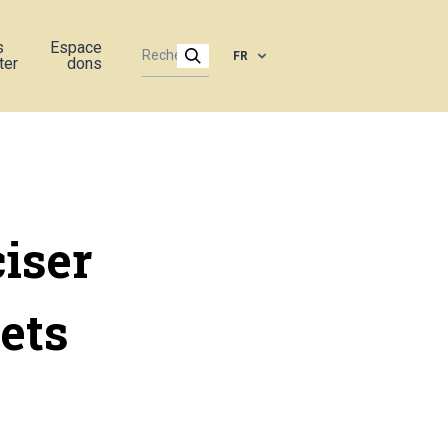
s
Espace
FR
ter
dons
ciser
jets