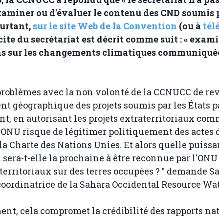
aminer ou d'évaluer le contenu des CND soumis p
ourtant,
sur le site Web de la Convention
(ou à
tél
icite du secrétariat est décrit comme suit : « exami
s sur les changements climatiques communiquée
 problèmes avec la non volonté de la CCNUCC de rev
t géographique des projets soumis par les États pa
, en autorisant les projets extraterritoriaux co
'ONU risque de légitimer politiquement des actes 
 la Charte des Nations Unies. Et alors quelle puiss
 sera-t-elle la prochaine à être reconnue par l'ONU
aterritoriaux sur des terres occupées ? " demande S
oordinatrice de la Sahara Occidental Resource Wa
t, cela compromet la crédibilité des rapports na