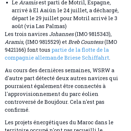
Le
Aramis
est parti de Motril, Espagne,
arrivé à El Aaiún le 24 juillet, a déchargé,
départ le 29 juillet pour Motril arrivé le 3
août (via Las Palmas)
Les trois navires
Johannes
(IMO 9815343),
Aramis
, (IMO 9815529) et
Breb Countess
(IMO
9421166) font tous
partie de la flotte de la
compagnie allemande Briese Schiffahrt
.
Au cours des dernières semaines, WSRW a
d'autre part détecté deux autres navires qui
pourraient également être connectés à
l'approvisionnement du parc éolien
controversé de Boujdour. Cela n'est pas
confirmé.
Les projets énergétiques du Maroc dans le
territoire occupé n'ont pas recueilli le