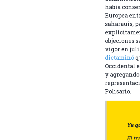
había consen
Europea ent
saharauis, p
explícitamen
objeciones s
vigor en juli
dictaminó
q
Occidental e
y agregando 
representaci
Polisario.
Ya qu
El t