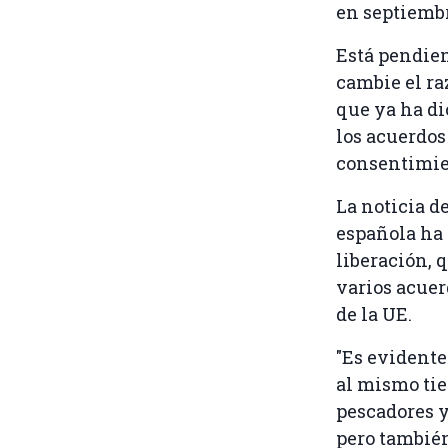
en septiembr
Está pendien
cambie el ra
que ya ha di
los acuerdos
consentimien
La noticia d
española ha 
liberación, 
varios acuer
de la UE.
"Es evidente
al mismo tie
pescadores y
pero también