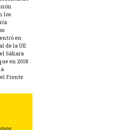
isión
n los
ría
as
entró en
al de la UE
el Sáhara
que en 2018
la
 el Frente
jamos