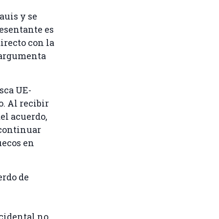
auis y se
resentante es
irecto con la
, argumenta
esca UE-
. Al recibir
del acuerdo,
 continuar
uecos en
erdo de
ccidental no