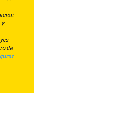
cación
 y
uyes
uro de
igurar