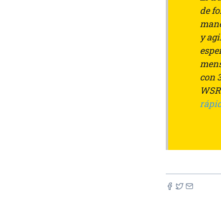
de f
mane
y ag
espe
mens
con 3
WSRW
rápi