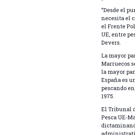
“Desde el pu
necesita el 
el Frente Po
UE, entre pe
Devers.
La mayor par
Marruecos se
la mayor par
España es un
pescando en 
1975.
El Tribunal 
Pesca UE-Mar
dictaminand
administrati