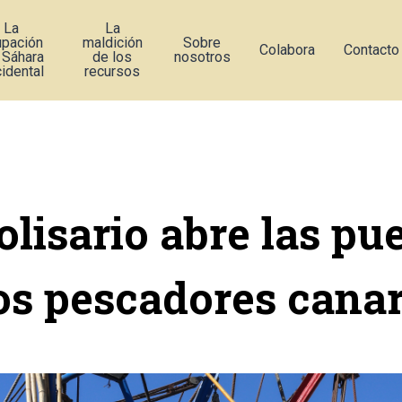
La
La
upación
maldición
Sobre
Colabora
Contacto
 Sáhara
de los
nosotros
idental
recursos
olisario abre las pu
los pescadores canar