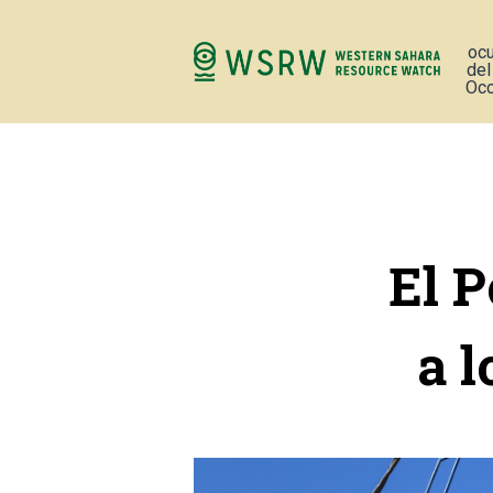
oc
del
Occ
El P
a 