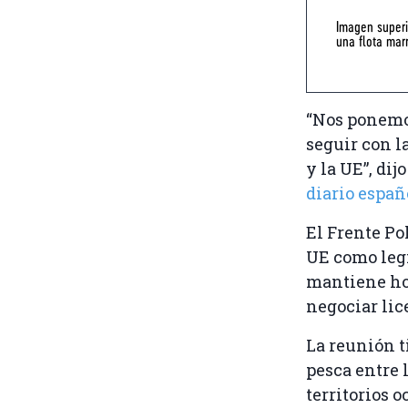
Imagen superi
una flota mar
“Nos ponemos
seguir con l
y la UE”, di
diario españ
El Frente Po
UE como legí
mantiene hoy
negociar lic
La reunión t
pesca entre 
territorios o