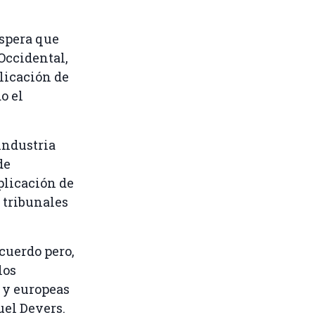
espera que
Occidental,
licación de
o el
industria
de
plicación de
 tribunales
cuerdo pero,
los
 y europeas
uel Devers.