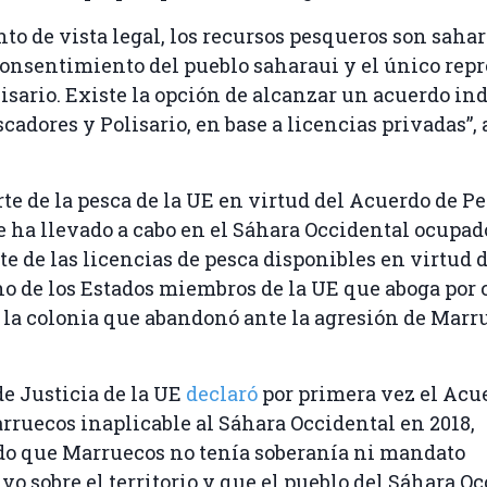
nto de vista legal, los recursos pesqueros son sahar
consentimiento del pueblo saharaui y el único rep
lisario. Existe la opción de alcanzar un acuerdo ind
scadores y Polisario, en base a licencias privadas”
te de la pesca de la UE en virtud del Acuerdo de P
 ha llevado a cabo en el Sáhara Occidental ocupado
te de las licencias de pesca disponibles en virtud 
o de los Estados miembros de la UE que aboga por
la colonia que abandonó ante la agresión de Marr
de Justicia de la UE
declaró
por primera vez el Acu
ruecos inaplicable al Sáhara Occidental en 2018,
o que Marruecos no tenía soberanía ni mandato
vo sobre el territorio y que el pueblo del Sáhara O