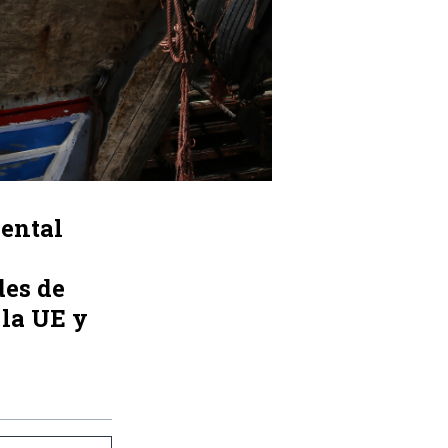
dental
des de
 la UE y