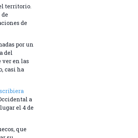
 territorio.
 de
aciones de
madas por un
a del
 ver en las
o, casi ha
cribiera
Occidental a
lugar el 4 de
uecos, que
ar su