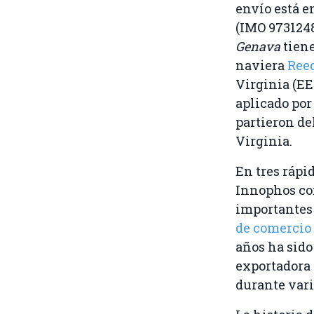
envío está e
(IMO 9731248)
Genava
tiene
naviera
Reed
Virginia (EE
aplicado por
partieron de
Virginia.
En tres rápi
Innophos con
importantes 
de comerci
años ha sido
exportadora
durante vari