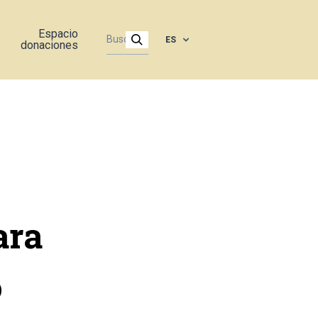
Espacio
ES
donaciones
ara
o