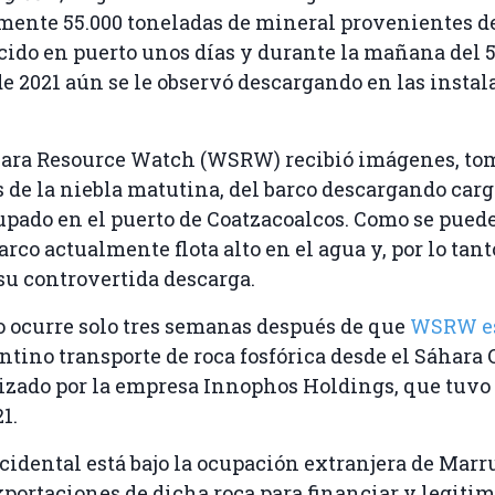
nte 55.000 toneladas de mineral provenientes del
do en puerto unos días y durante la mañana del 5
e 2021 aún se le observó descargando en las instal
ara Resource Watch (WSRW) recibió imágenes, to
s de la niebla matutina, del barco descargando carg
cupado en el puerto de Coatzacoalcos. Como se puede
rco actualmente flota alto en el agua y, por lo tant
u controvertida descarga.
o ocurre solo tres semanas después de que
WSRW es
entino transporte de roca fosfórica desde el Sáhara 
izado por la empresa Innophos Holdings, que tuvo 
1.
cidental está bajo la ocupación extranjera de Marr
exportaciones de dicha roca para financiar y legitim