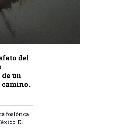
fato del
s
 de un
n camino.
a fosfórica
éxico. El