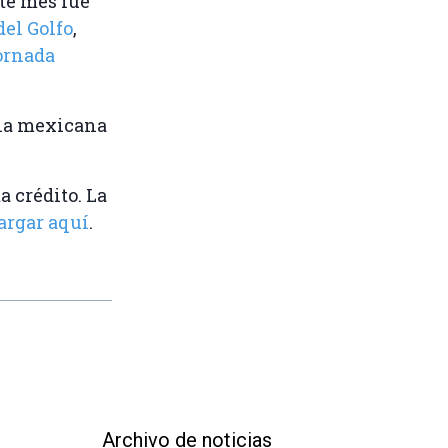
ste mes fue
el Golfo
,
ornada
ria mexicana
a crédito. La
argar aquí
.
Archivo de noticias