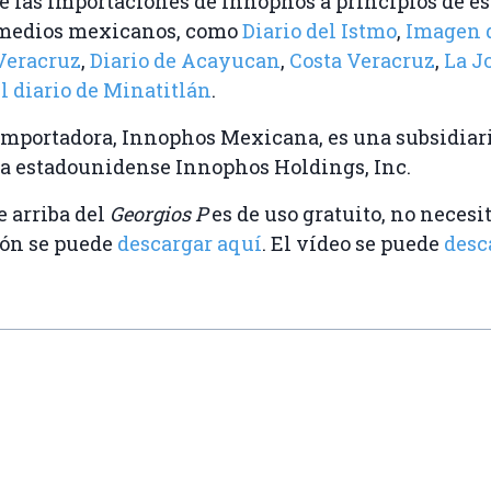
de las importaciones de Innophos a principios de e
 medios mexicanos, como
Diario del Istmo
,
Imagen d
Veracruz
,
Diario de Acayucan
,
Costa Veracruz
,
La J
l diario de Minatitlán
.
importadora, Innophos Mexicana, es una subsidia
sa estadounidense Innophos Holdings, Inc.
 arriba del
Georgios P
es de uso gratuito, no necesit
ión se puede
descargar aquí
. El vídeo se puede
desc