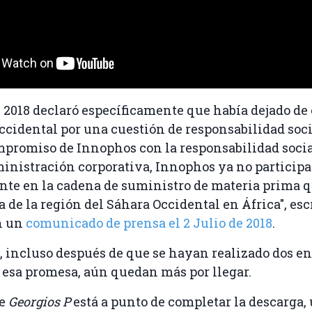
2018 declaró específicamente que había dejado de 
ccidental por una cuestión de responsabilidad soc
mpromiso de Innophos con la responsabilidad socia
inistración corporativa, Innophos ya no participa
te en la cadena de suministro de materia prima q
a de la región del Sáhara Occidental en África", esc
n un
comunicado de prensa el 2 Julio de 2018
.
 incluso después de que se hayan realizado dos en
 esa promesa, aún quedan más por llegar.
ue
Georgios P ​​
está a punto de completar la descarga, 