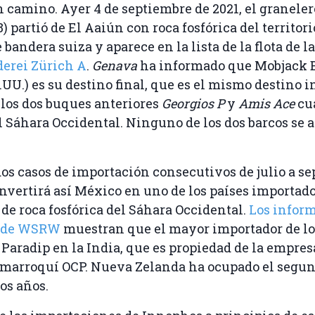
n camino. Ayer 4 de septiembre de 2021, el granele
 partió de El Aaiún con roca fosfórica del territori
 bandera suiza y aparece en la lista de la flota de 
erei Zürich A
.
Genava
ha informado que Mobjack 
.UU.) es su destino final, que es el mismo destino i
 los dos buques anteriores
Georgios P
y
Amis Ace
cu
l Sáhara Occidental. Ninguno de los dos barcos se a
dos casos de importación consecutivos de julio a se
vertirá así México en uno de los países importad
de roca fosfórica del Sáhara Occidental.
Los infor
o de WSRW
muestran que el mayor importador de lo
 Paradip en la India, que es propiedad de la empres
 marroquí OCP. Nueva Zelanda ha ocupado el segun
os años.