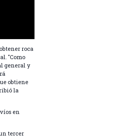
obtener roca
ial. "Como
l general y
rá
ue obtiene
ribió la
víos en
un tercer