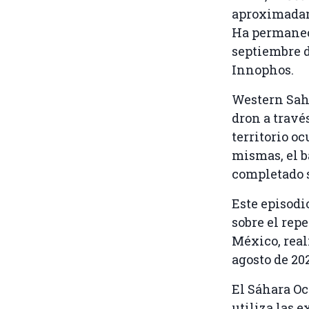
aproximadame
Ha permaneci
septiembre d
Innophos.
Western Sah
dron a travé
territorio o
mismas, el ba
completado s
Este episodi
sobre el rep
México, real
agosto de 202
El Sáhara Oc
utiliza las 