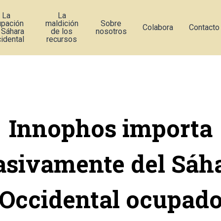
La
La
upación
maldición
Sobre
Colabora
Contacto
 Sáhara
de los
nosotros
idental
recursos
Innophos importa
sivamente del Sáh
Occidental ocupad