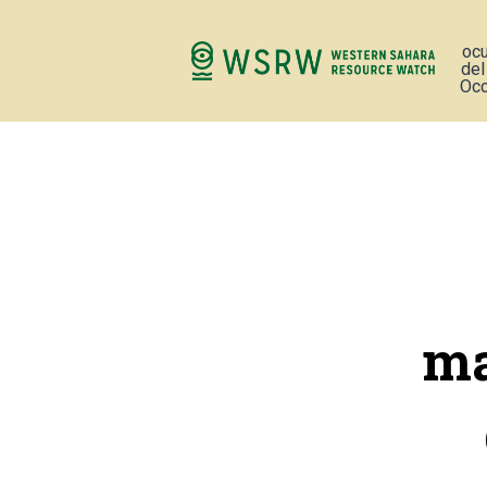
oc
del
Occ
ma