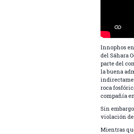
Innophos en 
del Sáhara O
parte del co
la buena adm
indirectamen
roca fosfóric
compañía e
Sin embargo,
violación de
Mientras q