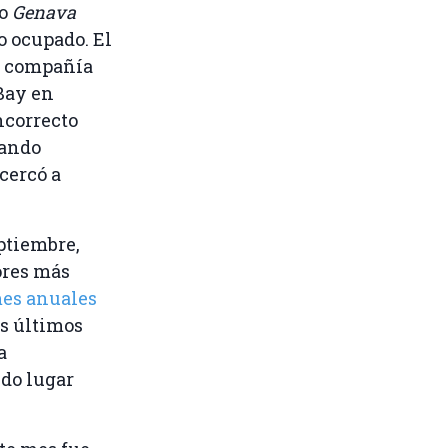
ro
Genava
o ocupado. El
la compañía
Bay en
ncorrecto
ando
cercó a
ptiembre,
ores más
mes anuales
s últimos
a
do lugar