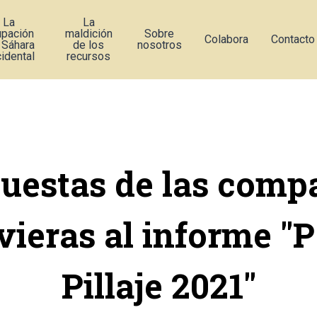
La
La
upación
maldición
Sobre
Colabora
Contacto
 Sáhara
de los
nosotros
idental
recursos
uestas de las comp
vieras al informe "P
Pillaje 2021"