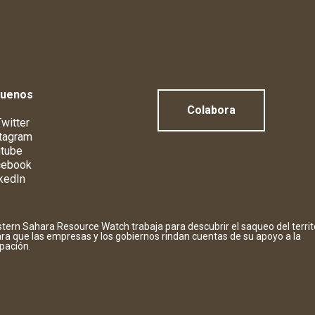
guenos
Colabora
witter
tagram
tube
cebook
kedIn
tern Sahara Resource Watch trabaja para descubrir el saqueo del territ
ara que las empresas y los gobiernos rindan cuentas de su apoyo a la
pación.