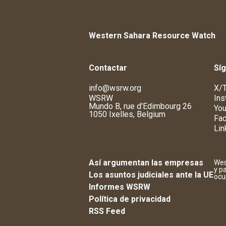
Western Sahara Resource Watch
Contactar
Sí
info@wsrw.org
X/T
WSRW
Ins
Mundo B, rue d'Edimbourg 26
You
1050 Ixelles, Belgium
Fa
Lin
Así argumentan las empresas
Wes
y p
Los asuntos judiciales ante la UE
ocu
Informes WSRW
Política de privacidad
RSS Feed