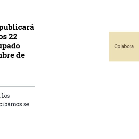
 publicará
os 22
cupado
Colabora
mbre de
 los
ecibamos se