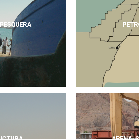
 PESQUERA
PETR
UCTURA
ARENA, 