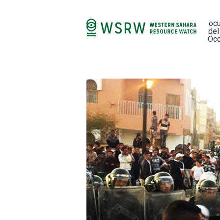
oc
del
Occ