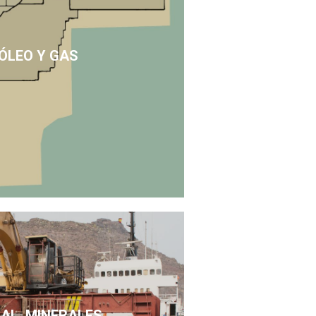
ÓLEO Y GAS
SAL, MINERALES