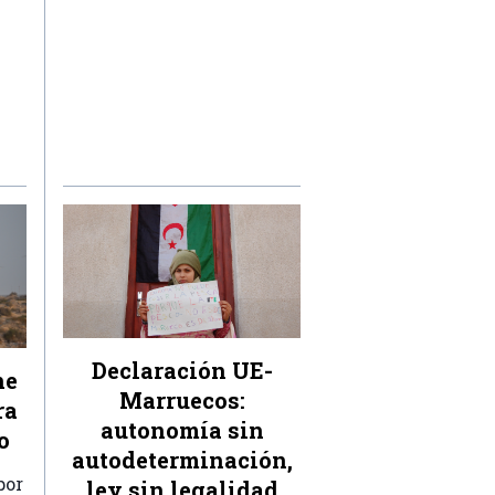
Declaración UE-
ne
Marruecos:
ra
autonomía sin
o
autodeterminación,
por
ley sin legalidad