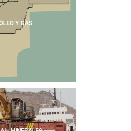
ÓLEO Y GAS
SAL, MINERALES