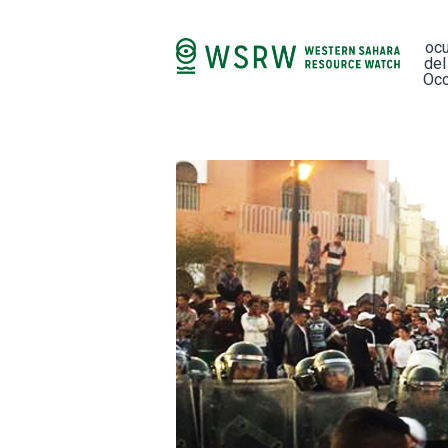
oc
del
Occ