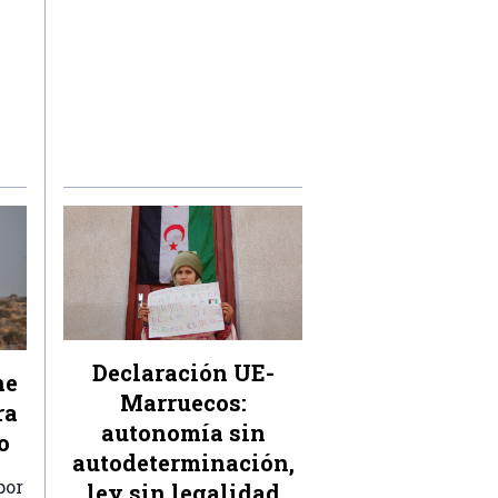
Declaración UE-
ne
Marruecos:
ra
autonomía sin
o
autodeterminación,
por
ley sin legalidad