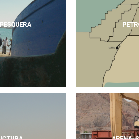
 PESQUERA
PETR
UCTURA
ARENA, 