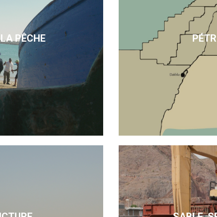
 LA PÊCHE
PÉTR
UCTURE
SABLE, S