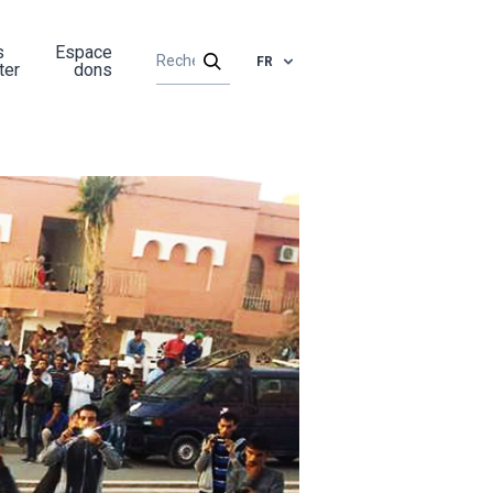
s
Espace
FR
ter
dons