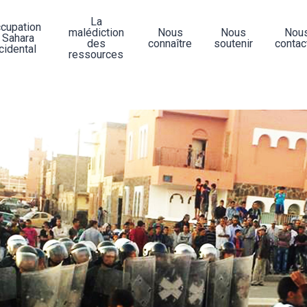
La
ccupation
malédiction
Nous
Nous
Nou
 Sahara
des
connaître
soutenir
contac
cidental
ressources