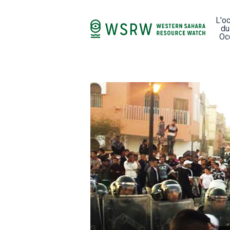
L'o
du
Oc