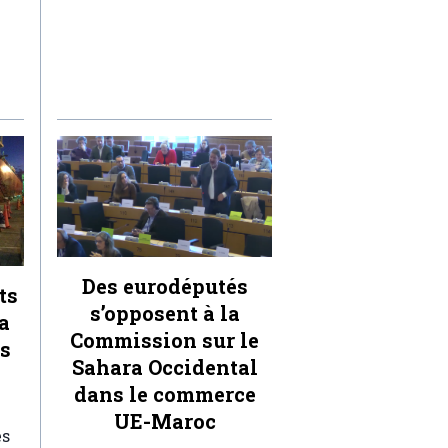
Des eurodéputés
ts
s’opposent à la
a
Commission sur le
ts
Sahara Occidental
dans le commerce
UE-Maroc
es