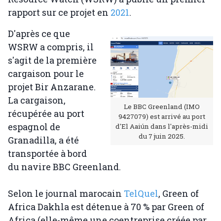
rapport sur ce projet en
2021
.
D'après ce que
WSRW a compris, il
s'agit de la première
cargaison pour le
projet Bir Anzarane.
La cargaison,
Le BBC Greenland (IMO
récupérée au port
9427079) est arrivé au port
espagnol de
d'El Aaiún dans l'après-midi
du 7 juin 2025.
Granadilla, a été
transportée à bord
du navire BBC Greenland.
Selon le journal marocain
TelQuel
, Green of
Africa Dakhla est détenue à 70 % par Green of
Africa (elle-même une coentreprise créée par