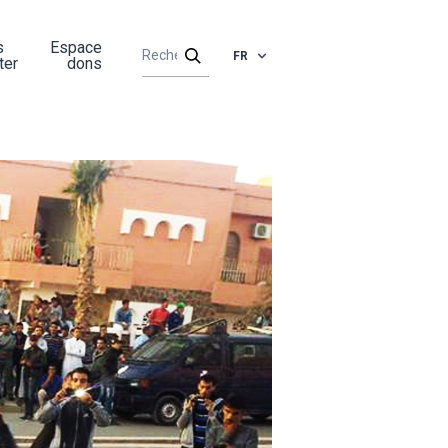
s
Espace
FR
ter
dons