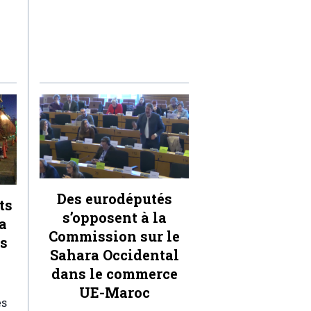
Des eurodéputés
ts
s’opposent à la
a
Commission sur le
ts
Sahara Occidental
dans le commerce
UE-Maroc
es