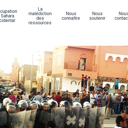
La
ccupation
malédiction
Nous
Nous
Nou
 Sahara
des
connaître
soutenir
contac
cidental
ressources