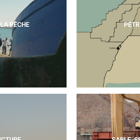
 LA PÊCHE
PÉTR
UCTURE
SABLE, S