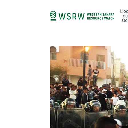
L'o
du
Oc