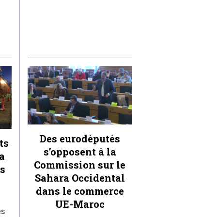
Des eurodéputés
ts
s’opposent à la
a
Commission sur le
ts
Sahara Occidental
dans le commerce
UE-Maroc
es