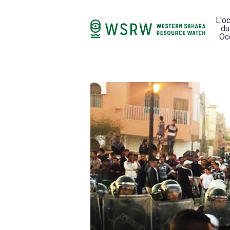
L'o
du
Oc