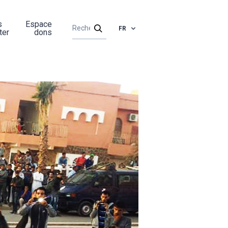
s
Espace
FR
ter
dons