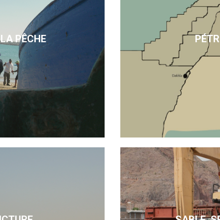
 LA PÊCHE
PÉTR
UCTURE
SABLE, S