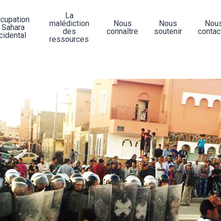
La
ccupation
malédiction
Nous
Nous
Nou
 Sahara
des
connaître
soutenir
contac
cidental
ressources