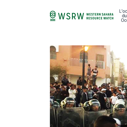
L'o
du
Oc