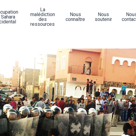
La
ccupation
malédiction
Nous
Nous
Nou
 Sahara
des
connaître
soutenir
contac
cidental
ressources