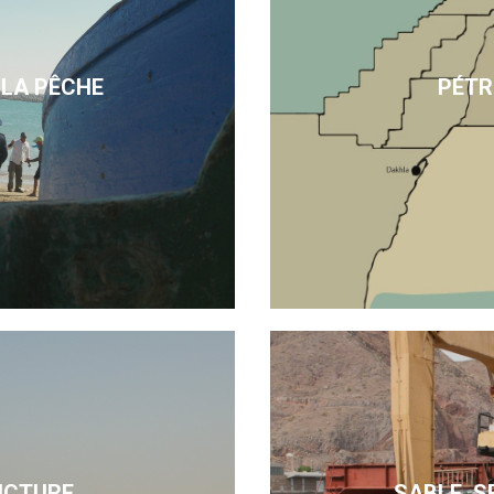
 LA PÊCHE
PÉTR
UCTURE
SABLE, S