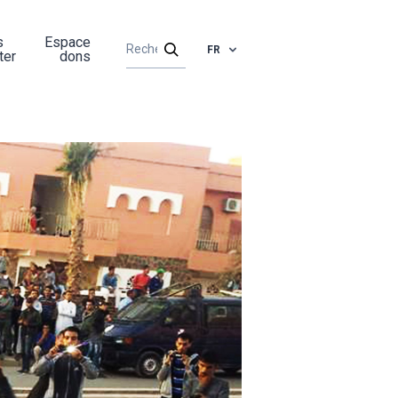
s
Espace
FR
ter
dons