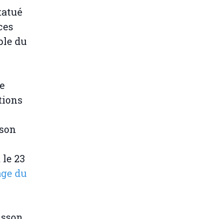
tatué
ces
ple du
e
tions
sson
 le 23
age du
isson