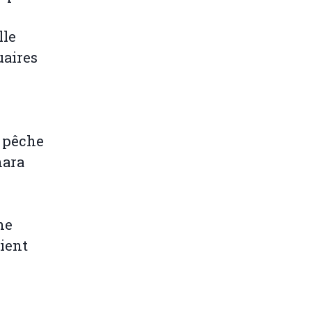
lle
uaires
e pêche
hara
he
ient