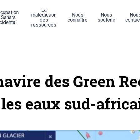
La
ccupation
malédiction
Nous
Nous
Nou
 Sahara
des
connaître
soutenir
contac
cidental
ressources
navire des Green Re
t les eaux sud-africa