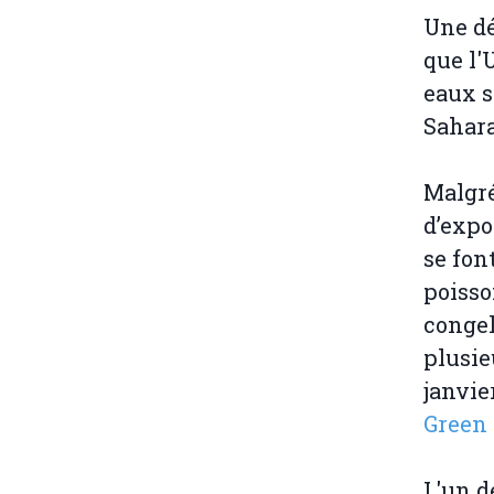
Une dé
que l'
eaux s
Sahara
Malgré
d’expo
se fon
poisso
congel
plusie
janvie
Green 
L'un d