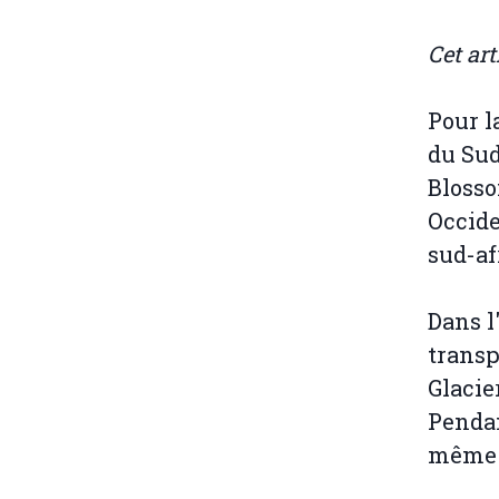
Cet art
Pour l
du Sud
Blosso
Occide
sud-af
Dans l
transp
Glacie
Pendan
même e