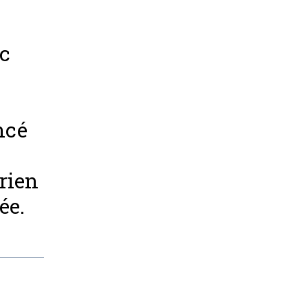
ec
ncé
 rien
ée.