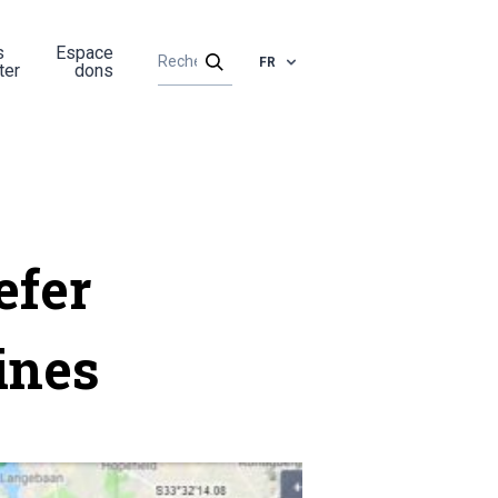
s
Espace
FR
ter
dons
efer
ines