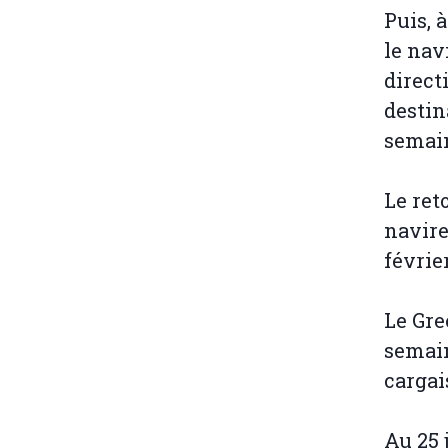
Puis, 
le nav
directi
destin
semai
Le ret
navire
février
Le Gre
semain
cargai
Au 25 