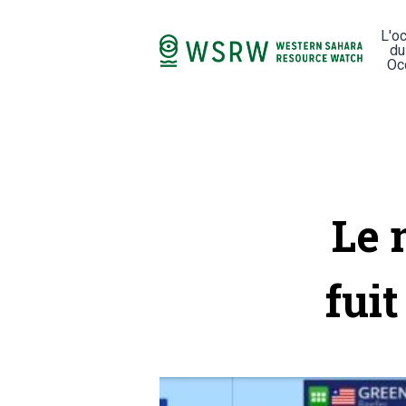
L'o
du
Oc
Le 
fui