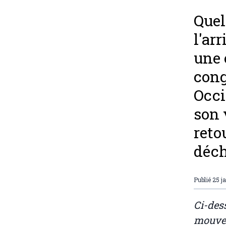
Quel
l'ar
une 
cong
Occi
son 
reto
déch
Publié
25 j
Ci-dess
mouvem