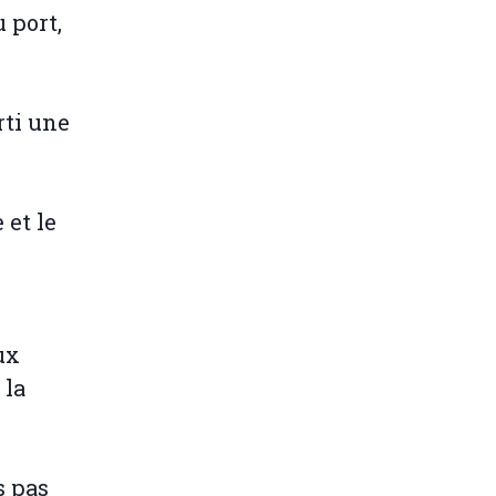
 port,
rti une
 et le
ux
 la
s pas