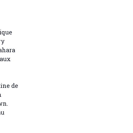
rique
ry
ahara
eaux
aine de
n
wn.
au