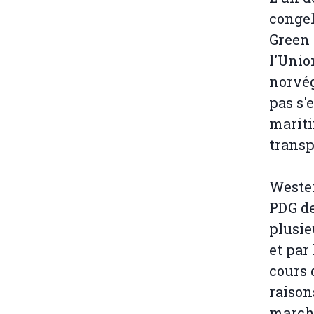
congel
Green 
l'Unio
norvé
pas s'
mariti
transp
Weste
PDG de
plusie
et par
cours 
raison
marcha