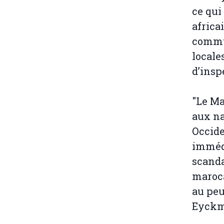
ce qui
africa
commun
locale
d’insp
"Le Ma
aux na
Occide
immédi
scanda
maroca
au peu
Eyckm