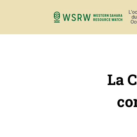
L'o
du
Oc
La 
co