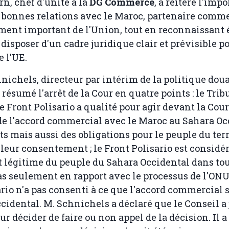
n, chef d'unité à la
DG Commerce
, a réitéré l'imp
 bonnes relations avec le Maroc, partenaire comme
ment important de l'Union, tout en reconnaissant
disposer d'un cadre juridique clair et prévisible po
e l'UE.
ichels, directeur par intérim de la politique doua
 résumé l'arrêt de la Cour en quatre points : le Trib
e Front Polisario a qualité pour agir devant la Cour
de l'accord commercial avec le Maroc au Sahara Oc
ts mais aussi des obligations pour le peuple du terri
 leur consentement ; le Front Polisario est consid
 légitime du peuple du Sahara Occidental dans tou
pas seulement en rapport avec le processus de l'ONU 
ario n'a pas consenti à ce que l'accord commercial 
cidental. M. Schnichels a déclaré que le Conseil a 
r décider de faire ou non appel de la décision. Il a