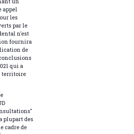
rnant un
e appel
our les
erts par le
dental n'est
ion fournira
lication de
 conclusions
021 qui a
territoire
se
UD
onsultations"
la plupart des
le cadre de