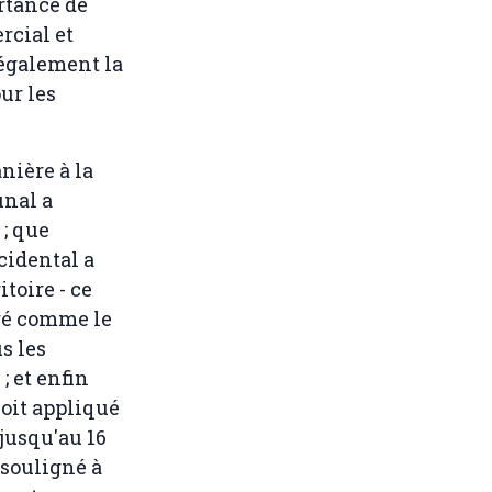
ortance de
rcial et
 également la
ur les
nière à la
unal a
 ; que
cidental a
toire - ce
éré comme le
s les
; et enfin
soit appliqué
jusqu'au 16
 souligné à