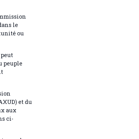
Commission
dans le
tunité ou
 peut
u peuple
nt
sion
TAXUD) et du
eux aux
s ci-