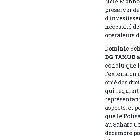
Nele Eichhor
préserver de
d'investisse
nécessité de 
opérateurs d
Dominic Schn
DG TAXUD
a
conclu que l
l'extension 
créé des droi
qui requiert
représentant
aspects, et 
que le Polis
au Sahara Oc
décembre pou