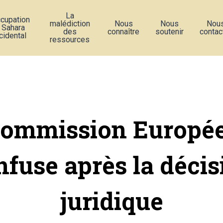
La
ccupation
malédiction
Nous
Nous
Nou
 Sahara
des
connaître
soutenir
contac
cidental
ressources
Commission Europé
nfuse après la décis
juridique