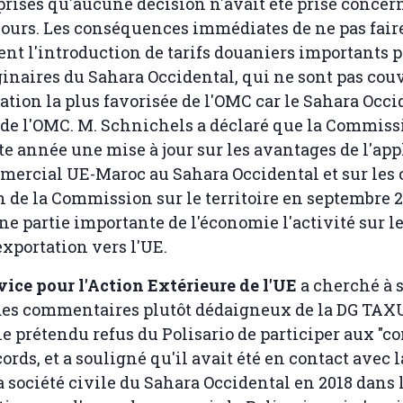
prises qu'aucune décision n'avait été prise conce
ours. Les conséquences immédiates de ne pas fair
nt l'introduction de tarifs douaniers importants p
ginaires du Sahara Occidental, qui ne sont pas couv
nation la plus favorisée de l'OMC car le Sahara Occi
de l'OMC. M. Schnichels a déclaré que la Commiss
tte année une mise à jour sur les avantages de l'app
mercial UE-Maroc au Sahara Occidental et sur les
n de la Commission sur le territoire en septembre 2
e partie importante de l'économie l'activité sur le 
exportation vers l'UE.
vice pour l'Action Extérieure de l'UE
a cherché à 
es commentaires plutôt dédaigneux de la DG TAX
e prétendu refus du Polisario de participer aux "c
ords, et a souligné qu'il avait été en contact avec 
a société civile du Sahara Occidental en 2018 dans 