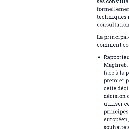
ses consultat
formellement
techniques r
consultation
La principal
comment con
Rapporteu
Maghreb, 
face à la
premier pa
cette déci
décision 
utiliser 
principes 
européen, 
souhaite 