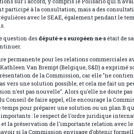
ions sur l'accord, y compris le Polisario qui n'avai
 participé à la consultation, mais a des consultat
égulières avec le SEAE, également pendant le tem
s.
e question des
député·e·s européen·ne·s
était de s
tinuer.
re permanente pour les relations commerciales av
Kathleen Van Brempt (Belgique, S&D) a exprimé s
 présentation de la Commission, car elle "ne contie
s vers une solution possible, et cela me fait un pe
sion n'est pas nouvelle". Alors qu'elle ne doute pas 
du Conseil de faire appel, elle encourage la Commi
ce temps pour préparer une solution ou un plan B qu
importants : le respect de l'ordre juridique interna
et la préservation de l'importante relation avec le
savoir si la Commission envisage d'obtenir forme