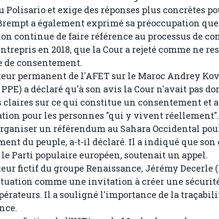
u Polisario et exige des réponses plus concrètes pou
empt a également exprimé sa préoccupation que
n continue de faire référence au processus de co
entrepris en 2018, que la Cour a rejeté comme ne re
e de consentement.
teur permanent de l'AFET sur le Maroc Andrey Ko
 PPE) a déclaré qu'à son avis la Cour n'avait pas d
s claires sur ce qui constitue un consentement et 
tion pour les personnes "qui y vivent réellement".
organiser un référendum au Sahara Occidental pour
ent du peuple, a-t-il déclaré. Il a indiqué que son
 le Parti populaire européen, soutenait un appel.
teur fictif du groupe Renaissance, Jérémy Decerle (
situation comme une invitation à créer une sécurit
pérateurs. Il a souligné l'importance de la traçabilit
nce.