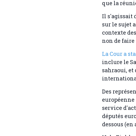
que la réunio
Il s'agissai
sur le sujet 
contexte des
non de faire 
La Cour a st
inclure le S
sahraoui, et
internationa
Des représe
européenne (
service d'ac
députés euro
dessous (en 