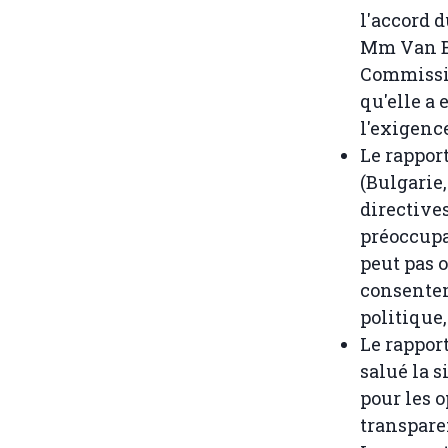
l'accord d
Mm Van Br
Commissio
qu'elle a 
l'exigenc
Le rappor
(Bulgarie,
directive
préoccupa
peut pas 
consentem
politique,
Le rappor
salué la 
pour les o
transpare