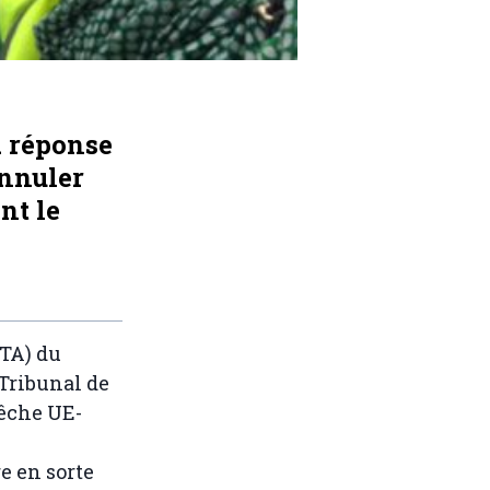
a réponse
annuler
nt le
NTA) du
 Tribunal de
êche UE-
e en sorte