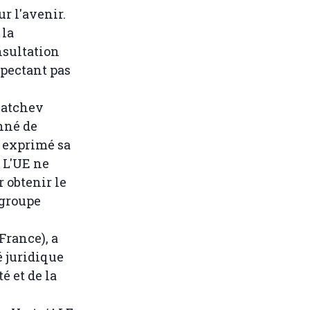
r l'avenir.
 la
nsultation
spectant pas
vatchev
onné de
a exprimé sa
 L'UE ne
 obtenir le
 groupe
France), a
é juridique
é et de la