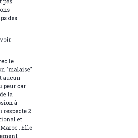
t pas
ions
ps des
avoir
ec le
on "malaise"
nt aucun
u peur car
de la
ssion à
i respecte 2
tional et
 Maroc . Elle
llement