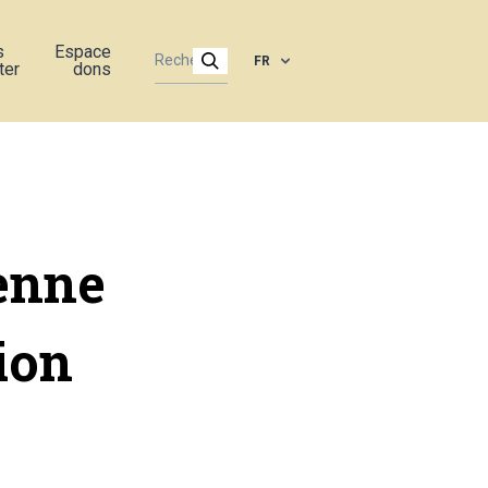
s
Espace
FR
ter
dons
enne
ion