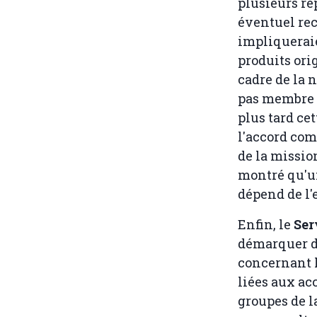
plusieurs re
éventuel rec
impliqueraie
produits ori
cadre de la 
pas membre 
plus tard ce
l'accord com
de la missio
montré qu'un
dépend de l'
Enfin, le
Ser
démarquer d
concernant l
liées aux acc
groupes de l