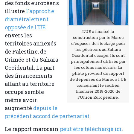
des fonds européens
illustre
l'approche
diamétralement
opposée de l'UE
L'UE a financé la
envers les
construction par le Maroc
territoires annexés
d'espaces de stockage pour
les pêcheurs au Sahara
de Palestine, de
Occidental occupé. Ils sont
Crimée et du Sahara
principalement utilisés par
Occidental. La part
les colons marocains. La
photo provient du rapport
des financements
de dépenses du Maroc à l'UE
allant au territoire
concernant le soutien
occupé semble
financier 2019-2020 de
l'Union Européenne.
même avoir
augmenté
depuis le
précédent accord de partenariat
.
Le rapport marocain
peut être téléchargé ici
.