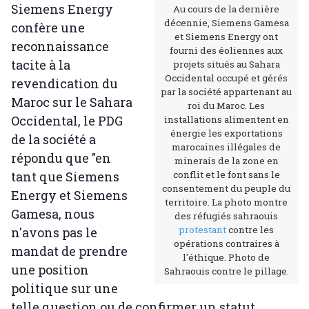
Siemens Energy
Au cours de la dernière
décennie, Siemens Gamesa
confère une
et Siemens Energy ont
reconnaissance
fourni des éoliennes aux
tacite à la
projets situés au Sahara
Occidental occupé et gérés
revendication du
par la société appartenant au
Maroc sur le Sahara
roi du Maroc. Les
Occidental, le PDG
installations alimentent en
énergie les exportations
de la société a
marocaines illégales de
répondu que "en
minerais de la zone en
tant que Siemens
conflit et le font sans le
consentement du peuple du
Energy et Siemens
territoire. La photo montre
Gamesa, nous
des réfugiés sahraouis
protestant
contre les
n'avons pas le
opérations contraires à
mandat de prendre
l'éthique. Photo de
une position
Sahraouis contre le pillage.
politique sur une
telle question ou de confirmer un statut