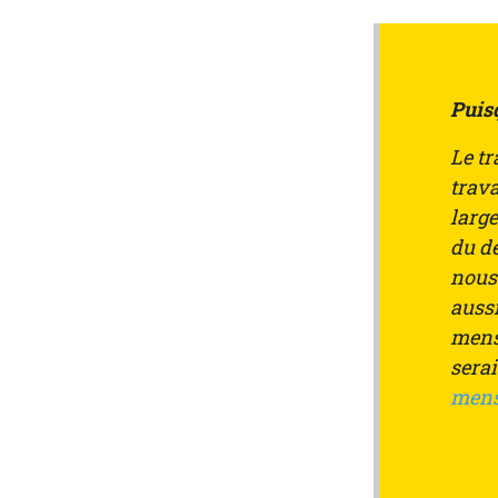
Puisq
Le tr
trav
larg
du dé
nous
aussi
mens
serai
mens