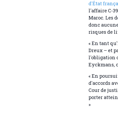
d'État frança
l'affaire C-
Maroc. Les 
donc aucune 
risques de li
« En tant qu
Dreux – et p
l'obligation
Eyckmans, c
« En poursui
d'accords ave
Cour de justi
porter attei
»