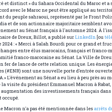
ré et distinct » du Sahara Occidental du Maroc et a 
ord avec le Maroc ne peut être appliqué au territoi
 du peuple sahraoui, représenté par le Front Polis
edia et de son actionnaire majoritaire semblent avo
énement au Sénat français à l'automne 2024. À l'iss
aire de Dreux, Billot, a publié sur
LinkedIn
[ou
tél
 2024 : « Merci à Salah Bourdi pour ce grand et fru
hanges entre élus marocains, français et franco-
'amitié franco-marocaine au Sénat. La Ville de Dreu
n fer de lance de cette relation unique. Les énergi
s (#ENR) sont une nouvelle porte d'entrée ouverte
.» L'événement au Sénat a eu lieu à peu près au 
a visite du président Emmanuel Macron à Rabat, o
 augmentation des investissements français dans c
t occupé.
de Macron n'a pas été mentionnée dans les
arrêts d