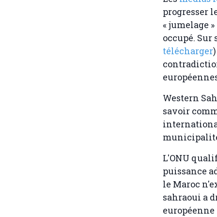
progresser l
« jumelage » 
occupé. Sur 
télécharger
contradictio
européennes
Western Sah
savoir comme
internationa
municipalité
L'ONU qualif
puissance ad
le Maroc n'e
sahraoui a d
européenne (