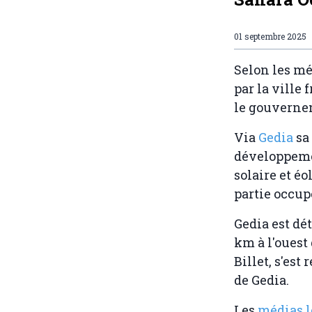
01 septembre 2025
Selon les m
par la ville
le gouverne
Via
Gedia
sa 
développemen
solaire et é
partie occup
Gedia est dé
km à l'ouest 
Billet, s'est
de Gedia.
Les
médias 