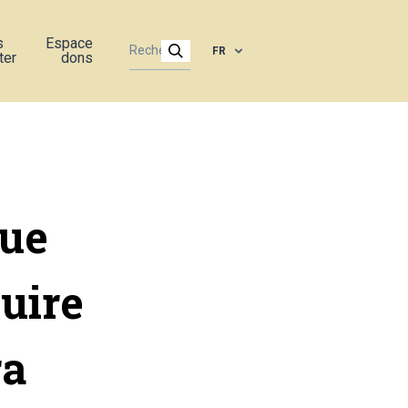
s
Espace
FR
ter
dons
que
uire
ra