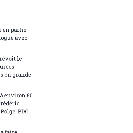
e en partie
alogue avec
révoit le
ources
ys en grande
 à environ 80
Frédéric
k Polge, PDG
à faire