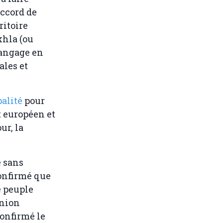
accord de
ritoire
khla (ou
langage en
ales et
alité
pour
t européen et
ur, la
e sans
confirmé que
e peuple
Union
confirmé le