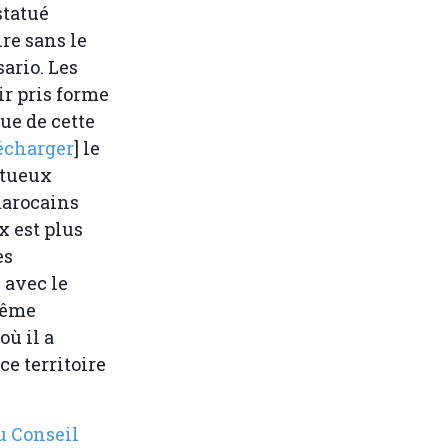
statué
re sans le
ario. Les
ir pris forme
ue de cette
écharger
] le
ctueux
marocains
x est plus
es
 avec le
même
ù il a
e territoire
u Conseil