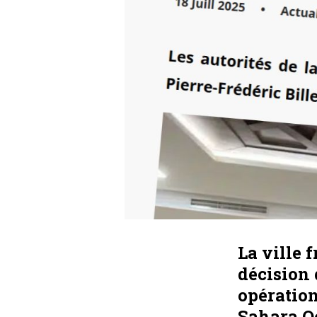
La ville 
décision 
opération
Sahara O