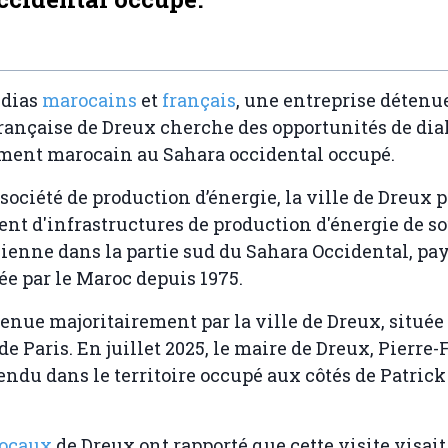
édias
marocains
et
français
, une entreprise détenu
 française de Dreux cherche des opportunités de di
ment marocain au Sahara occidental occupé.
société de production d’énergie, la ville de Dreux p
t d'infrastructures de production d'énergie de s
olienne dans la partie sud du Sahara Occidental, pa
ée par le Maroc depuis 1975.
tenue majoritairement par la ville de Dreux, située
de Paris. En juillet 2025, le maire de Dreux, Pierre-
 rendu dans le territoire occupé aux côtés de Patric
locaux
de Dreux ont rapporté que cette visite visait 