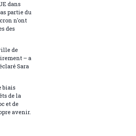
JUE dans
pas partie du
cron n'ont
es des
ille de
airement – a
éclaré Sara
 biais
êts de la
oc et de
opre avenir.