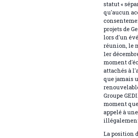
statut « sépa
qu'aucun acc
consentement
projets de G
lors d'un év
réunion, le m
1er décembre
moment d'éc
attachés à l
que jamais u
renouvelable
Groupe GEDIA
moment que l
appelé à une
illégalemen
La position 