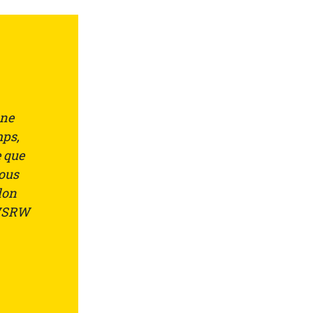
une
mps,
e que
vous
don
 WSRW