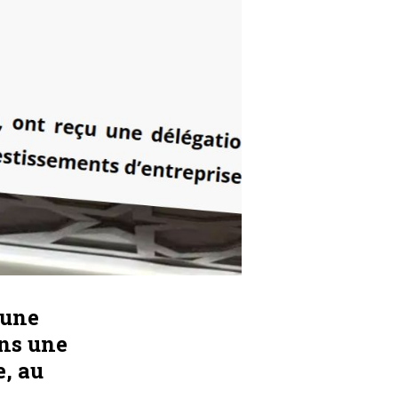
 une
ans une
e, au