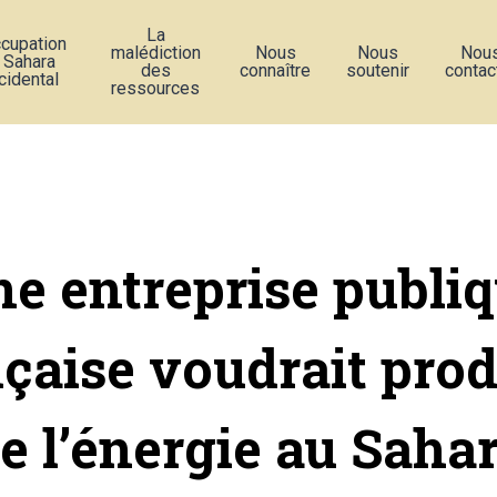
La
ccupation
malédiction
Nous
Nous
Nou
 Sahara
des
connaître
soutenir
contac
cidental
ressources
e entreprise publi
nçaise voudrait prod
e l’énergie au Saha