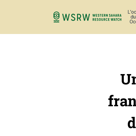
L'o
du
Oc
Un
fra
d