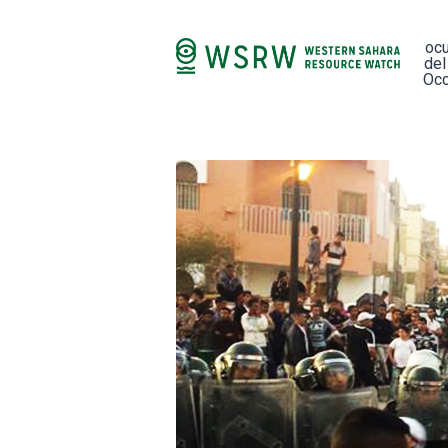
oc
del
Occ