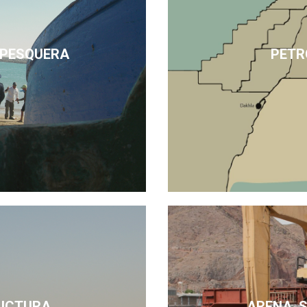
 PESQUERA
PETR
UCTURA
ARENA, 