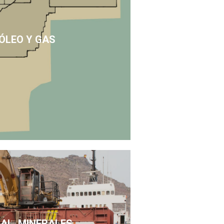
ÓLEO Y GAS
SAL, MINERALES