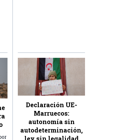
Declaración UE-
ne
Marruecos:
ra
autonomía sin
o
autodeterminación,
por
ley sin legalidad