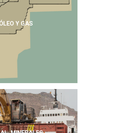
ÓLEO Y GAS
SAL, MINERALES