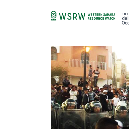
oc
del
Occ