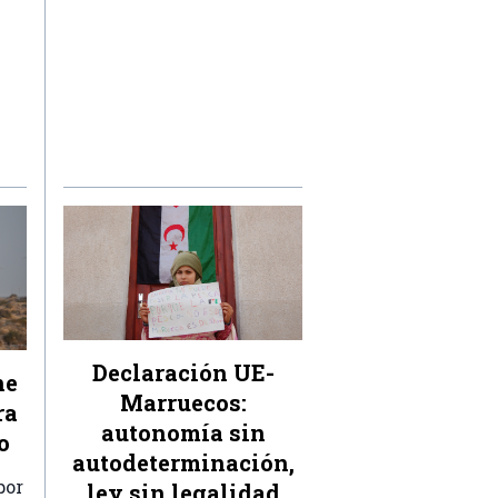
Declaración UE-
ne
Marruecos:
ra
autonomía sin
o
autodeterminación,
por
ley sin legalidad