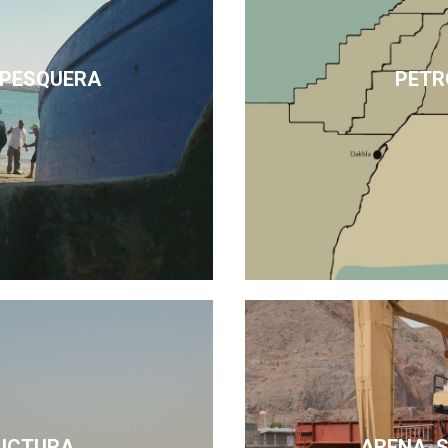
 PESQUERA
PETR
UCTURA
ARENA, 