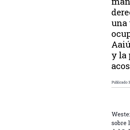
mani
dere
una 
ocup
Aaiú
y la
aco
Publicado
3
Wester
sobre 