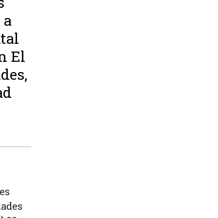
s
 a
tal
n El
des,
ad
es
dades