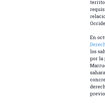
territ
requis
relaci
Occide
En oct
Derech
los sa
por la
Marrue
sahara
concre
derech
previo