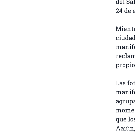
del Sa
24 de 
Mient
ciudad
manife
reclam
propio
Las fo
manife
agrupa
moment
que lo
Aaiún,