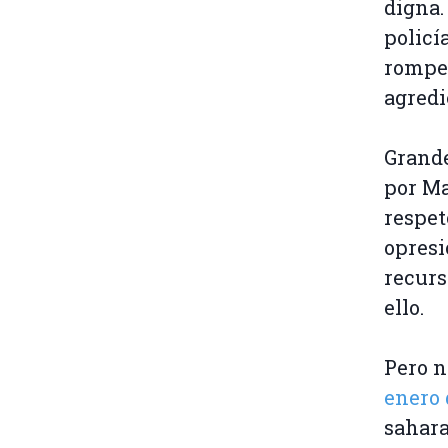
digna.
policí
rompen
agredi
Grande
por Ma
respet
opresi
recurs
ello.
Pero n
enero 
sahara