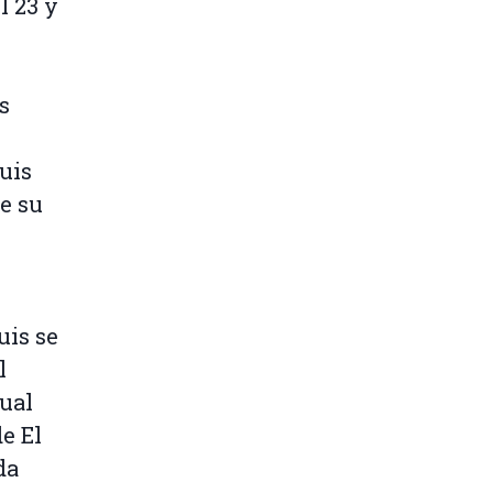
l 23 y
as
uis
de su
uis se
l
ual
e El
da