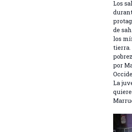
Los sa
durant
protag
de sah
los mí
tierra
pobrez
por Ma
Occide
La juv
quiere
Marrue