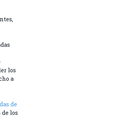
ntes,
adas
e
er los
cho a
das de
 de los