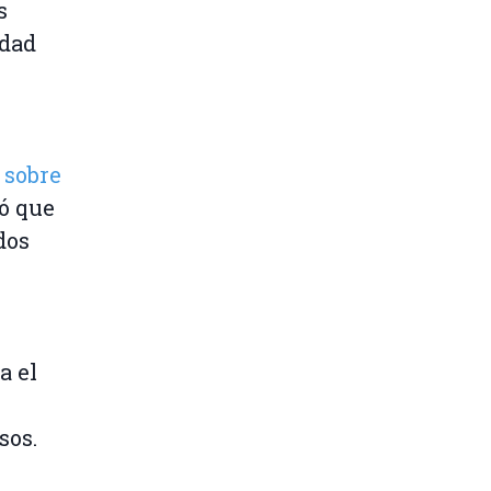
s
idad
 sobre
ó que
dos
a el
sos.