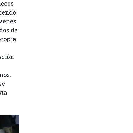
uecos
siendo
óvenes
dos de
propia
ación
nos.
se
sta