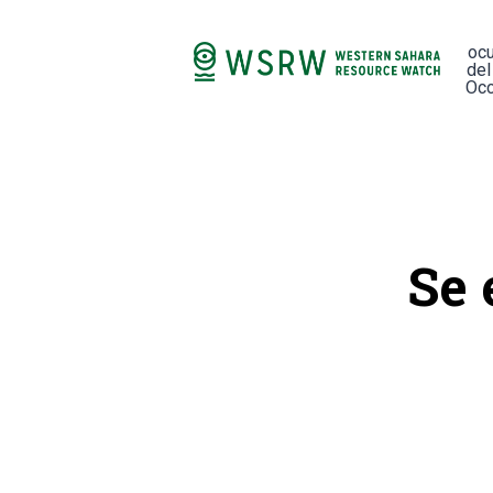
oc
del
Occ
Se 