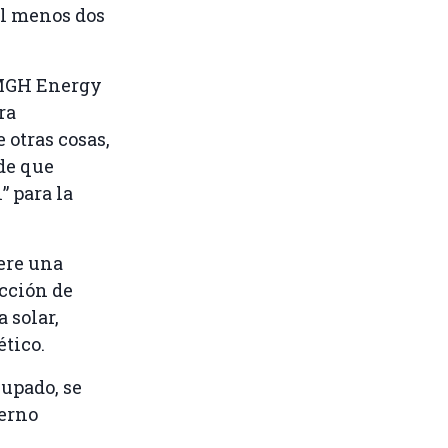
al menos dos
MGH Energy
ra
 otras cosas,
de que
” para la
ere una
ucción de
 solar,
tico.
cupado, se
ierno