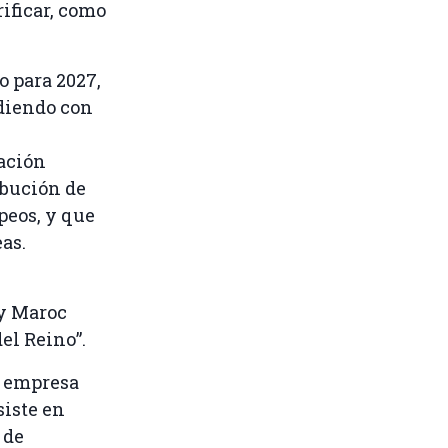
rificar, como
o para 2027,
idiendo con
ación
ibución de
peos, y que
as.
gy Maroc
el Reino”.
a empresa
siste en
 de