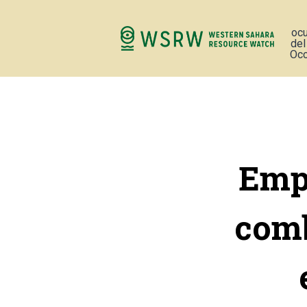
oc
del
Occ
Empr
comb