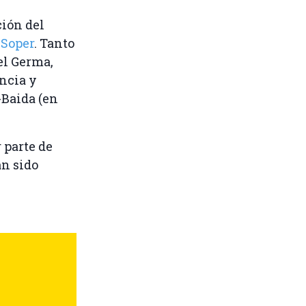
ión del
 Soper
. Tanto
el Germa,
ncia y
-Baida (en
 parte de
an sido