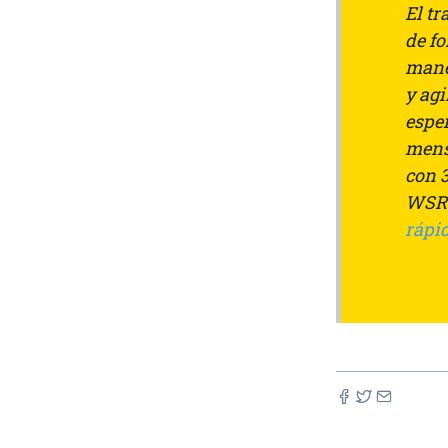
El t
de f
mane
y ag
espe
mens
con 3
WSRW
rápi