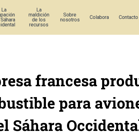
La
La
upación
maldición
Sobre
Colabora
Contacto
 Sáhara
de los
nosotros
idental
recursos
esa francesa prod
ustible para avion
el Sáhara Occidenta