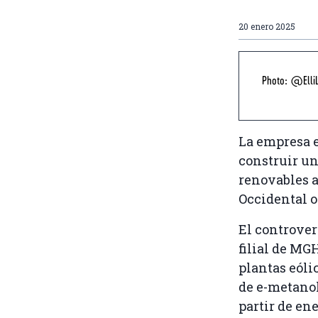
20 enero 2025
Photo: @ElliL
La empresa 
construir un
renovables a
Occidental 
El controver
filial de MG
plantas eóli
de e-metanol 
partir de en