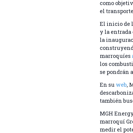
como objetiv
el transport
El inicio de
y la entrada
la inaugurac
construyend
marroquíes
los combusti
se pondrán a
En su
web
, 
descarboniz
también busc
MGH Energ
marroquí Gre
medir el pote