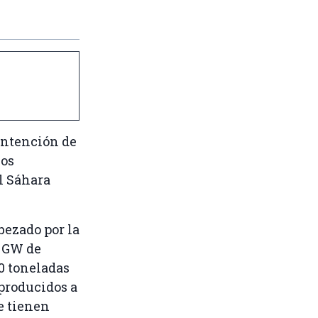
intención de
cos
el Sáhara
bezado por la
2 GW de
00 toneladas
 producidos a
e tienen