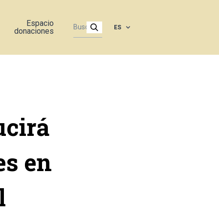
Espacio
ES
donaciones
ucirá
es en
l