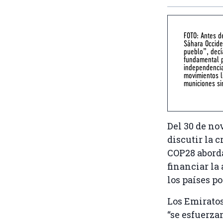
FOTO: Antes d
Sáhara Occide
pueblo”, decí
fundamental p
independencia
movimientos l
municiones si
Del 30 de no
discutir la 
COP28 aborda
financiar la
los países p
Los Emiratos
“se esfuerza