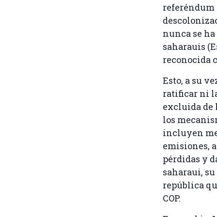
referéndum s
descolonizac
nunca se ha 
saharauis (E
reconocida 
Esto, a su v
ratificar ni
excluida de 
los mecanism
incluyen mec
emisiones, a
pérdidas y d
saharaui, su
república qu
COP.