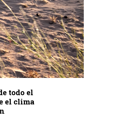
de todo el
 el clima
in