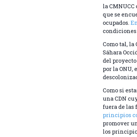
la CMNUCC c
que se encue
ocupados.
En
condiciones 
Como tal, l
Sáhara Occid
del proyecto
por la ONU, 
descoloniza
Como si esta
una CDN cuyo
fuera de las
principios c
promover una
los principi