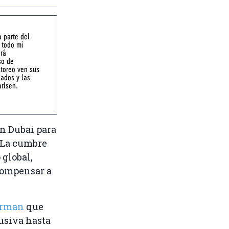
 parte del
 todo mi
erá
so de
storeo ven sus
nados y las
arlsen.
en Dubai para
. La cumbre
global,
 compensar a
irman
que
lusiva hasta