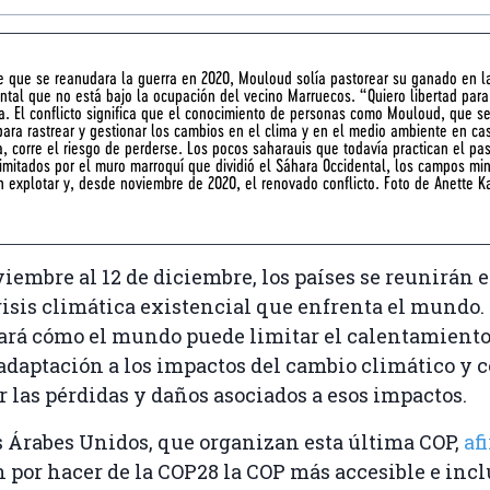
e que se reanudara la guerra en 2020, Mouloud solía pastorear su ganado en la
ntal que no está bajo la ocupación del vecino Marruecos. “Quiero libertad para
a. El conflicto significa que el conocimiento de personas como Mouloud, que s
ara rastrear y gestionar los cambios en el clima y en el medio ambiente en ca
, corre el riesgo de perderse. Los pocos saharauis que todavía practican el pa
imitados por el muro marroquí que dividió el Sáhara Occidental, los campos mi
n explotar y, desde noviembre de 2020, el renovado conflicto. Foto de Anette K
viembre al 12 de diciembre, los países se reunirán 
crisis climática existencial que enfrenta el mundo
rá cómo el mundo puede limitar el calentamiento 
 adaptación a los impactos del cambio climático y
or las pérdidas y daños asociados a esos impactos.
 Árabes Unidos, que organizan esta última COP,
af
n por hacer de la COP28 la COP más accesible e inc