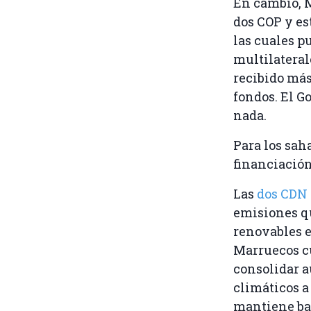
En cambio, M
dos COP y es
las cuales p
multilateral
recibido más
fondos. El G
nada.
Para los sah
financiación
Las
dos CDN
emisiones q
renovables e
Marruecos cu
consolidar a
climáticos a
mantiene ba