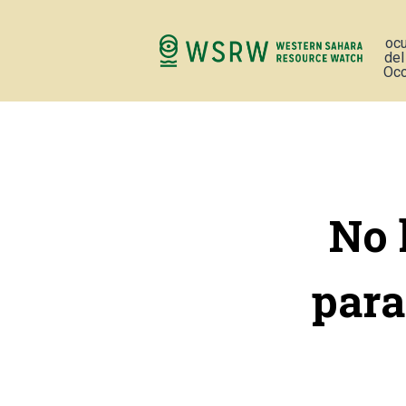
oc
del
Occ
No 
para