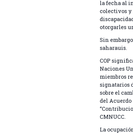
la fecha al 
colectivos y
discapacidad
otorgarles u
Sin embargo,
saharauis.
COP signific
Naciones Uni
miembros re
signatarios 
sobre el cam
del Acuerdo 
“Contribucio
CMNUCC.
La ocupación