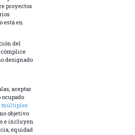
re proyectos
rios
 está en
ción del
s cómplice
mo designado
las, aceptar
o ocupado
a
múltiples
mo objetivo
es e incluyen
ncia, equidad