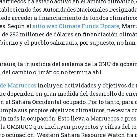
arruecos ha estado activo en el ámbito climático,
tableciendo dos Autoridades Nacionales Designadas
uede acceder a financiamiento de fondos climático
es. Según el
sitio web Climate Funds Update
, Marr
 de 293 millones de dólares en financiación climát
obierno y el pueblo saharauis, por supuesto, no han
arauis, la injusticia del sistema de la ONU de gobe
 del cambio climático no termina ahí.
 de Marruecos
incluyen actividades y objetivos de
ue dependen en gran medida del desarrollo de ene
n el Sáhara Occidental ocupado. Por lo tanto, para
mpla sus propios objetivos climáticos, necesita c
ún más la ocupación. Esto lleva a Marruecos a pre
 la CMNUCC que incluyen proyectos y cifras del te
jo ocupación. Western Sahara Resource Watch ha 