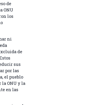
eso de
 la ONU
ron los
do
mar ni
ueda
excluida de
Estos
educir sus
ar por las
, el pueblo
 la ONU y la
te en las