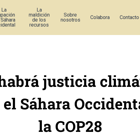
La
La
upación
maldición
Sobre
Colabora
Contacto
 Sáhara
de los
nosotros
idental
recursos
habrá justicia climá
 el Sáhara Occident
la COP28