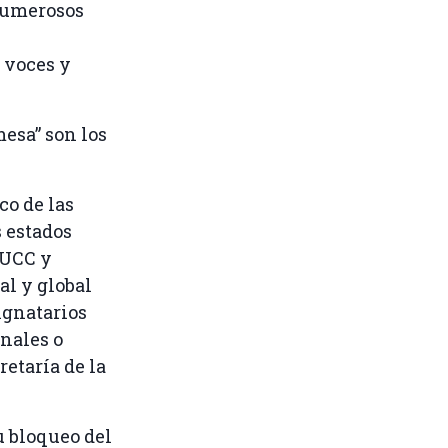
 numerosos
 voces y
mesa” son los
co de las
 estados
NUCC y
al y global
ignatarios
nales o
etaría de la
u bloqueo del