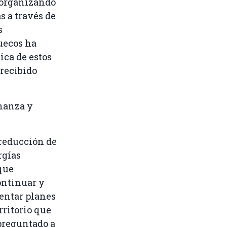
 organizando
 a través de
s
uecos ha
ica de estos
 recibido
rnanza y
 reducción de
rgías
 que
ontinuar y
sentar planes
rritorio que
preguntado a