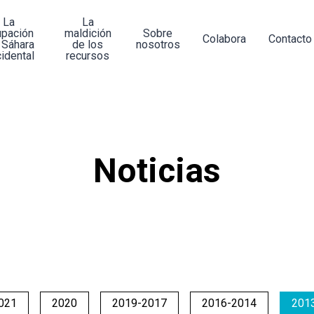
La
La
upación
maldición
Sobre
Colabora
Contacto
 Sáhara
de los
nosotros
idental
recursos
Noticias
021
2020
2019-2017
2016-2014
201