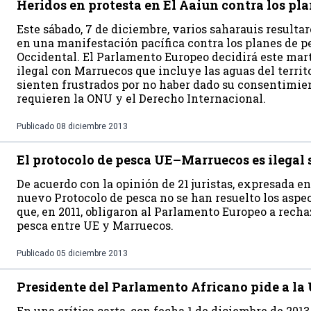
Heridos en protesta en El Aaiun contra los pl
Este sábado, 7 de diciembre, varios saharauis resulta
en una manifestación pacífica contra los planes de p
Occidental. El Parlamento Europeo decidirá este mar
ilegal con Marruecos que incluye las aguas del territ
sienten frustrados por no haber dado su consentimien
requieren la ONU y el Derecho Internacional.
Publicado
08 diciembre 2013
El protocolo de pesca UE–Marruecos es ilegal 
De acuerdo con la opinión de 21 juristas, expresada en
nuevo Protocolo de pesca no se han resuelto los aspec
que, en 2011, obligaron al Parlamento Europeo a recha
pesca entre UE y Marruecos.
Publicado
05 diciembre 2013
Presidente del Parlamento Africano pide a la 
En una crítica carta, con fecha 1 de diciembre de 201