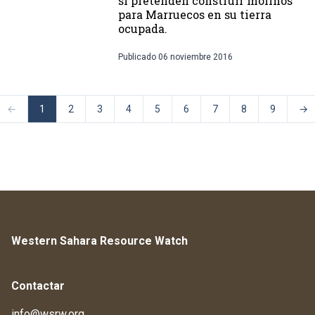
si pretenden construir molinos
para Marruecos en su tierra
ocupada.
Publicado
06 noviembre 2016
←
1
2
3
4
5
6
7
8
9
→
Western Sahara Resource Watch
Contactar
info@wsrw.org