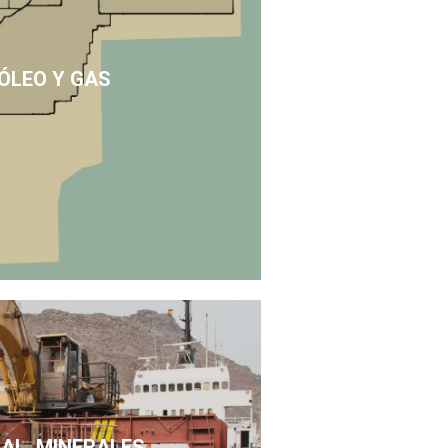
ÓLEO Y GAS
SAL, MINERALES