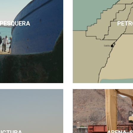
 PESQUERA
PETR
UCTURA
ARENA, 