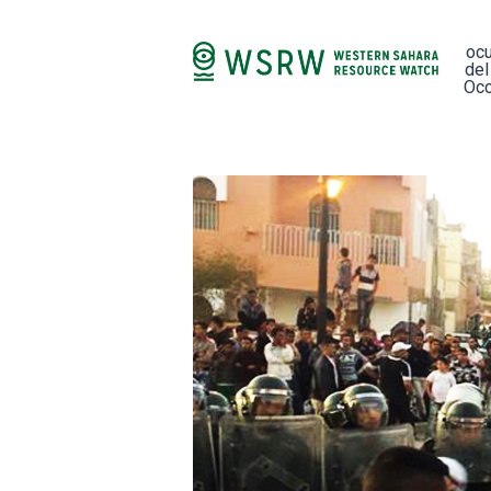
oc
del
Occ