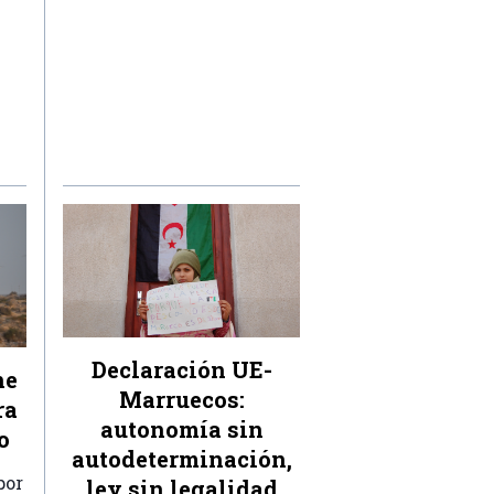
Declaración UE-
ne
Marruecos:
ra
autonomía sin
o
autodeterminación,
por
ley sin legalidad